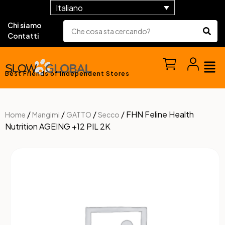
Italiano
Chi siamo
Contatti
Best Friends of Independent Stores
/
/
/
/ FHN Feline Health
Home
Mangimi
GATTO
Secco
Nutrition AGEING +12 PIL 2K