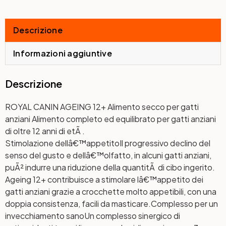
Descrizione
Informazioni aggiuntive
Descrizione
ROYAL CANIN AGEING 12+ Alimento secco per gatti
anziani Alimento completo ed equilibrato per gatti anziani
di oltre 12 anni di etÃ .
Stimolazione dellâ€™appetito
Il progressivo declino del
senso del gusto e dellâ€™olfatto, in alcuni gatti anziani,
puÃ² indurre una riduzione della quantitÃ di cibo ingerito.
Ageing 12+ contribuisce a stimolare lâ€™appetito dei
gatti anziani grazie a crocchette molto appetibili, con una
doppia consistenza, facili da masticare.
Complesso per un
invecchiamento sano
Un complesso sinergico di