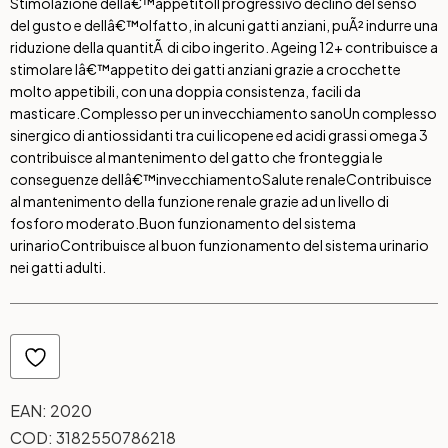
Stimolazione dellâ€™appetito
Il progressivo declino del senso
del gusto e dellâ€™olfatto, in alcuni gatti anziani, puÃ² indurre una
riduzione della quantitÃ di cibo ingerito. Ageing 12+ contribuisce a
stimolare lâ€™appetito dei gatti anziani grazie a crocchette
molto appetibili, con una doppia consistenza, facili da
masticare.
Complesso per un invecchiamento sano
Un complesso
sinergico di antiossidanti tra cui licopene ed acidi grassi omega 3
contribuisce al mantenimento del gatto che fronteggia le
conseguenze dellâ€™invecchiamento
Salute renale
Contribuisce
al mantenimento della funzione renale grazie ad un livello di
fosforo moderato.
Buon funzionamento del sistema
urinario
Contribuisce al buon funzionamento del sistema urinario
nei gatti adulti.
EAN:
2020
COD:
3182550786218