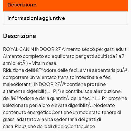
Descrizione
Informazioni aggiuntive
Descrizione
ROYAL CANIN INDOOR 27 Alimento secco per gatti adulti
Alimento completo ed equilibrato per gatti adulti (da 1 a 7
anni di etÃ ) – Vita in casa.
Riduzione dellâ€™odore delle feci
La vita sedentaria puÃ²
comportare un rallentato transito intestinale e feci
maleodoranti. INDOOR 27Â® contiene proteine
altamente digeribili (L.I.P.*) e contribuisce alla riduzione
dellâ€™odore e della quantitÃ delle feci.* L.I.P.: proteine
selezionate per la loro elevata digeribilitÃ .
Moderato
contenuto energetico
Contiene un moderato tenore di
grassi adattato alla vita sedentaria dei gatti di
casa.
Riduzione dei boli di pelo
Contribuisce