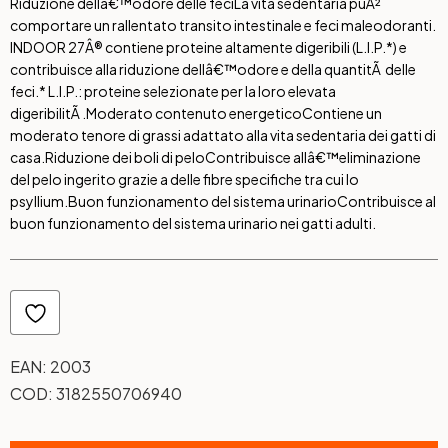
Riduzione dellâ€™odore delle feci
La vita sedentaria puÃ²
comportare un rallentato transito intestinale e feci maleodoranti.
INDOOR 27Â® contiene proteine altamente digeribili (L.I.P.*) e
contribuisce alla riduzione dellâ€™odore e della quantitÃ delle
feci.* L.I.P.: proteine selezionate per la loro elevata
digeribilitÃ .
Moderato contenuto energetico
Contiene un
moderato tenore di grassi adattato alla vita sedentaria dei gatti di
casa.
Riduzione dei boli di pelo
Contribuisce allâ€™eliminazione
del pelo ingerito grazie a delle fibre specifiche tra cui lo
psyllium.
Buon funzionamento del sistema urinario
Contribuisce al
buon funzionamento del sistema urinario nei gatti adulti.
EAN:
2003
COD:
3182550706940