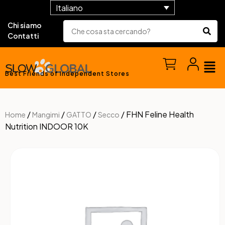
Italiano
Chi siamo
Contatti
Best Friends of Independent Stores
/
/
/
/ FHN Feline Health
Home
Mangimi
GATTO
Secco
Nutrition INDOOR 10K