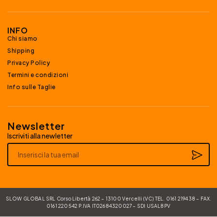
INFO
Chi siamo
Shipping
Privacy Policy
Termini e condizioni
Info sulle Taglie
Newsletter
Iscriviti alla newletter
Alternative:
SLOW GLOBAL SRL Corso Libertà 262 – 13100 Vercelli (VC) TEL. 0161 219438 – FAX.
0161 220542 P.IVA IT02684320027 – SDI USAL8PV