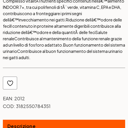
Complesso vitalitÃ
I nutrienti specifici contenuti nellâ€™alimento
INDOOR 7+, tra cui polifenoli di tÃ¨ verde, vitamina C, EPA e DHA,
contribuiscono a fronteggiare i primi segni
dellâ€™invecchiamento nei gatti.
Riduzione dellâ€™odore delle
feci
Il contenuto in proteine altamente digeribili contribuisce alla
riduzione dellâ€™odore e della quantitÃ delle feci
Salute
renale
Contribuisce al mantenimento della funzione renale grazie
ad un livello di fosforo adattato.
Buon funzionamento del sistema
urinario
Contribuisce al buon funzionamento del sistema urinario
nei gatti adulti.
EAN:
2012
COD:
3182550784351
Descrizione