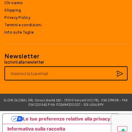
Chi siamo
Shipping
Privacy Policy
Termini e condizioni
Info sulle Taglie
Newsletter
Iscriviti alla newletter
Alternative:
SLOW GLOBAL SRL Corso Libertà 262 – 13100 Vercelli (VC) TEL. 0161 219438 – FAX.
0161 220542 P.IVA IT02684320027 – SDI USAL8PV
Le tue preferenze relative alla privacy
Informativa sulla raccolta