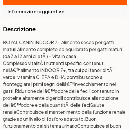
Informazioni aggiuntive
Descrizione
ROYAL CANIN INDOOR 7+ Alimento secco per gatti
maturi Alimento completo ed equilibrato per gatti maturi
(da 7 a 12 anni di etÃ ) – Vita in casa.
Complesso vitalitÃ
I nutrienti specifici contenuti
nellâ€™alimento INDOOR 7+, tra cui polifenoli di tÃ¨
verde, vitamina C, EPA e DHA, contribuiscono a
fronteggiare i primi segni dellâ€™invecchiamento nei
gatti.
Riduzione dellâ€™odore delle feci
Il contenuto in
proteine altamente digeribili contribuisce alla riduzione
dellâ€™odore e della quantitÃ delle feci
Salute
renale
Contribuisce al mantenimento della funzione renale
grazie ad un livello di fosforo adattato.
Buon
funzionamento del sistema urinario
Contribuisce al buon