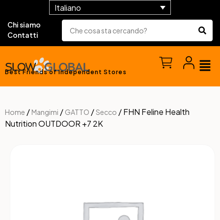
Italiano
Chi siamo
Contatti
Best Friends of Independent Stores
/
/
/
/ FHN Feline Health
Home
Mangimi
GATTO
Secco
Nutrition OUTDOOR +7 2K