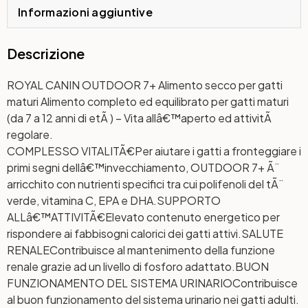
Informazioni aggiuntive
Descrizione
ROYAL CANIN OUTDOOR 7+ Alimento secco per gatti
maturi Alimento completo ed equilibrato per gatti maturi
(da 7 a 12 anni di etÃ ) – Vita allâ€™aperto ed attivitÃ
regolare.
COMPLESSO VITALITÃ€
Per aiutare i gatti a fronteggiare i
primi segni dellâ€™invecchiamento, OUTDOOR 7+ Ã¨
arricchito con nutrienti specifici tra cui polifenoli del tÃ¨
verde, vitamina C, EPA e DHA.
SUPPORTO
ALLâ€™ATTIVITÃ€
Elevato contenuto energetico per
rispondere ai fabbisogni calorici dei gatti attivi.
SALUTE
RENALE
Contribuisce al mantenimento della funzione
renale grazie ad un livello di fosforo adattato.
BUON
FUNZIONAMENTO DEL SISTEMA URINARIO
Contribuisce
al buon funzionamento del sistema urinario nei gatti adulti.