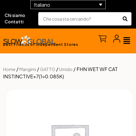
Italiano
Chi siamo
Contatti
Best Friends of Independent Stores
/
/
/
/ FHN WET WF CAT
Home
Mangimi
GATTO
Umido
INSTINCTIVE+7(1=0.085K)