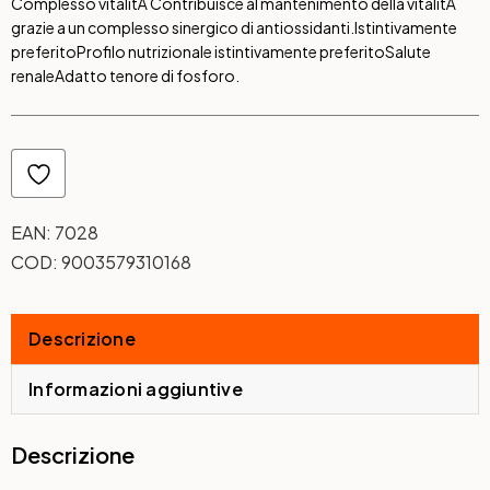
Complesso vitalitÃ
Contribuisce al mantenimento della vitalitÃ
grazie a un complesso sinergico di antiossidanti.
Istintivamente
preferito
Profilo nutrizionale istintivamente preferito
Salute
renale
Adatto tenore di fosforo.
EAN:
7028
COD:
9003579310168
Descrizione
Informazioni aggiuntive
Descrizione