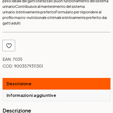
peso ideale dei gatti sterilizzati.
Buon funzionamento del sistema
urinario
Contribuisce al mantenimento del sistema
urinario.
Istintivamente preferito
Formulato per rispondere al
profilo macro-nutrizionale ottimale istintivamente preferito dai
gatti adulti.
EAN:
7035
COD:
9003579311301
Descrizione
Informazioni aggiuntive
Descrizione