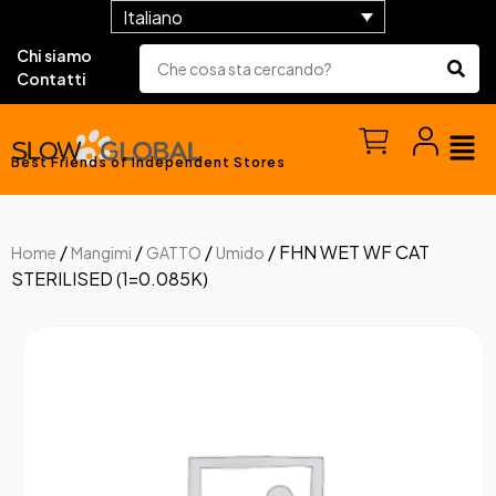
Italiano
Chi siamo
Contatti
Best Friends of Independent Stores
/
/
/
/ FHN WET WF CAT
Home
Mangimi
GATTO
Umido
STERILISED (1=0.085K)