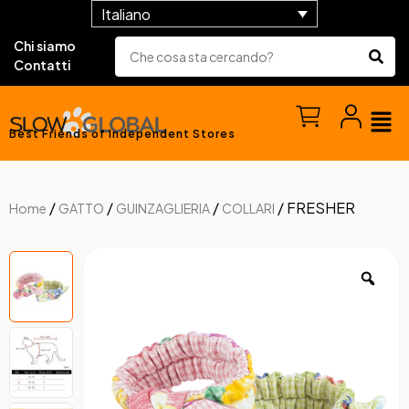
Italiano
Chi siamo
Contatti
Best Friends of Independent Stores
/
/
/
/ FRESHER
Home
GATTO
GUINZAGLIERIA
COLLARI