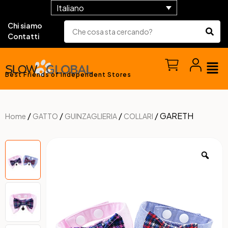
Italiano
Chi siamo
Contatti
Best Friends of Independent Stores
/
/
/
/ GARETH
Home
GATTO
GUINZAGLIERIA
COLLARI