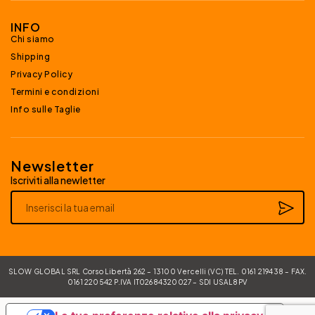
INFO
Chi siamo
Shipping
Privacy Policy
Termini e condizioni
Info sulle Taglie
Newsletter
Iscriviti alla newletter
Alternative:
SLOW GLOBAL SRL Corso Libertà 262 – 13100 Vercelli (VC) TEL. 0161 219438 – FAX.
0161 220542 P.IVA IT02684320027 – SDI USAL8PV