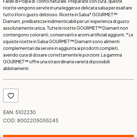
Falde di Polpa di Tonno naturale. Preparate con cura, queste
ricette vengono servite in una leggera e delicata salsa per esaltare
tutto il loro gusto delizioso. Ricette in Salsa* GOURMET™
Diamant, prelibatezze indimenticabili per un’esperienza di gusto
assolutamente unica. Tutte le ricette GOURMET™ Diamant non
contengono coloranti, conservanti e aromi artificiali aggiunti. * Le
squisite ricette in Salsa GOURMET™ Diamant sono alimenti
complementari da servire in aggiunta ai prodotti completi,
avendo cura di dosare correttamente le porzioni. La gamma
GOURMET™ offre una straordinaria varietà di possibili
abbinamenti.
EAN:
5102230
COD:
8002205055245