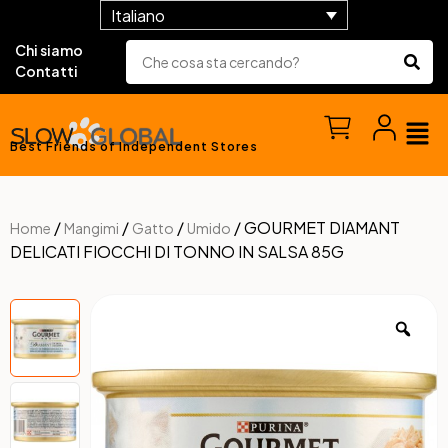
Italiano
Chi siamo
Contatti
Best Friends of Independent Stores
/
/
/
/ GOURMET DIAMANT
Home
Mangimi
Gatto
Umido
DELICATI FIOCCHI DI TONNO IN SALSA 85G