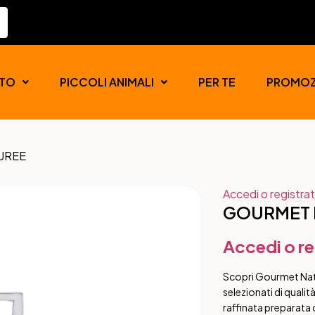
TO
PICCOLI ANIMALI
PER TE
PROMOZ
PUREE
Accedi o registrat
GOURMET E
Accedi o re
Scopri Gourmet Natu
selezionati di qualit
raffinata preparata 