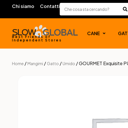
Chi siamo
Contatti
CANE
GAT
Best Friends of
Independent Stores
/
/
/
/ GOURMET Exquisite 
Home
Mangimi
Gatto
Umido