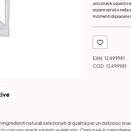
uno snack squisito 
essere servito nella
momenti di piacere i
EAN:
12499981
COD:
12499981
tive
redienti naturali selezionati di qualità per un delizioso snack
 gatto con uno snack squisito e delicato. Ogni purè è comodame