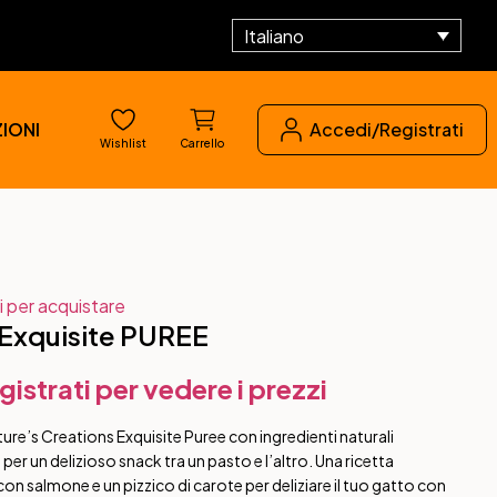
Italiano
IONI
Accedi/Registrati
Wishlist
Carrello
i per acquistare
xquisite PUREE
gistrati per vedere i prezzi
re’s Creations Exquisite Puree con ingredienti naturali
à per un delizioso snack tra un pasto e l’altro. Una ricetta
con salmone e un pizzico di carote per deliziare il tuo gatto con