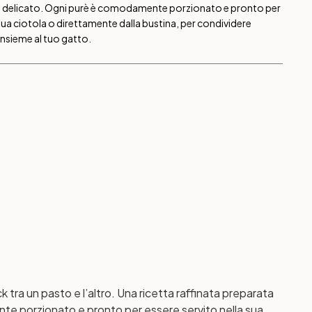
e delicato. Ogni purè è comodamente porzionato e pronto per
 sua ciotola o direttamente dalla bustina, per condividere
nsieme al tuo gatto.
 tra un pasto e l’altro. Una ricetta raffinata preparata
nte porzionato e pronto per essere servito nella sua