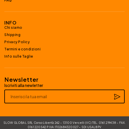
FAQ
INFO
Chi siamo
Shipping
Privacy Policy
Termini e condizioni
Info sulle Taglie
Newsletter
Iscriviti alla newletter
Alternative:
SLOW GLOBAL SRL Corso Libertà 262 – 13100 Vercelli (VC) TEL. 0161 219438 – FAX.
0161 220542 P.IVA IT02684320027 – SDI USAL8PV