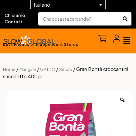
Italiano
Chi siamo
Contatti
Best Friends of Independent Stores
/
/
/
/ Gran Bontà croccantini
Home
Mangimi
GATTO
Secco
sacchetto 400gr