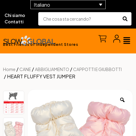
Italiano
Chi siamo
Contatti
Best Friends of Independent Stores
/
/
/
Home
CANE
ABBIGLIAMENTO
CAPPOTTI E GIUBBOTTI
/ HEART FLUFFY VEST JUMPER