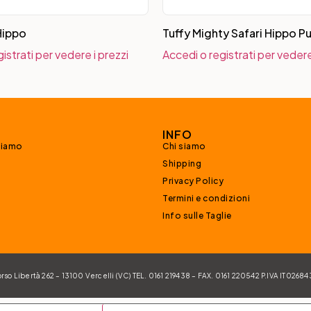
Hippo
Tuffy Mighty Safari Hippo P
istrati per vedere i prezzi
Accedi o registrati per vedere
INFO
siamo
Chi siamo
Shipping
Privacy Policy
Termini e condizioni
Info sulle Taglie
 Libertà 262 – 13100 Vercelli (VC) TEL. 0161 219438 – FAX. 0161 220542 P.IVA IT026