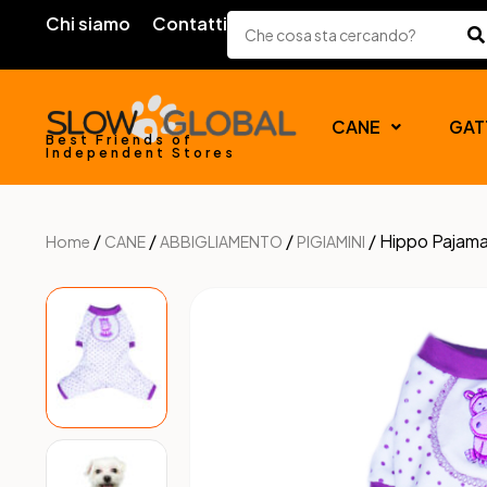
Chi siamo
Contatti
CANE
GAT
Best Friends of
Independent Stores
/
/
/
/ Hippo Pajam
Home
CANE
ABBIGLIAMENTO
PIGIAMINI