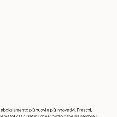
i abbigliamento più nuovi e più innovativi. Freschi,
ervato! Assicuratevi che il vostro cane sia sempre il