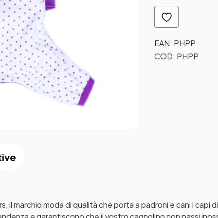
EAN:
PHPP
COD:
PHPP
tive
rs, il marchio moda di qualità che porta a padroni e cani i capi d
tendenza e garantiscono che il vostro cagnolino non passi inoss