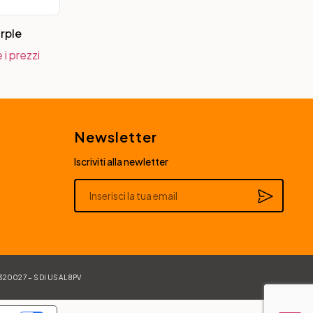
urple
 i prezzi
Newsletter
Iscriviti alla newletter
Alternative:
84320027 – SDI USAL8PV