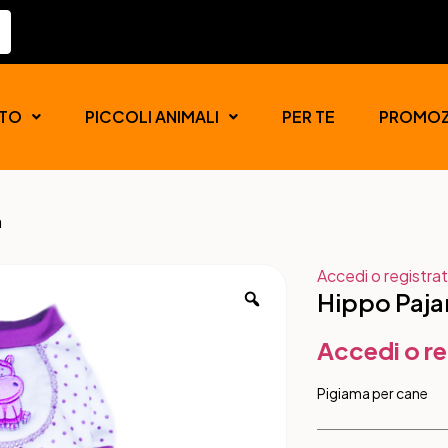
TO
PICCOLI ANIMALI
PER TE
PROMOZ
a
Accedi o registrat
Hippo Paj
Accedi o re
Pigiama per cane