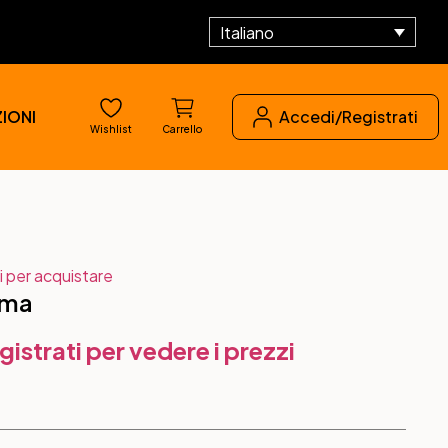
Italiano
IONI
Accedi/Registrati
Wishlist
Carrello
i per acquistare
ama
gistrati per vedere i prezzi