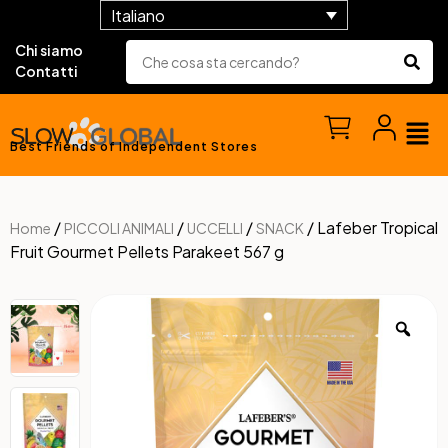
Italiano
Chi siamo
Contatti
Best Friends of Independent Stores
/
/
/
/ Lafeber Tropical
Home
PICCOLI ANIMALI
UCCELLI
SNACK
Fruit Gourmet Pellets Parakeet 567 g