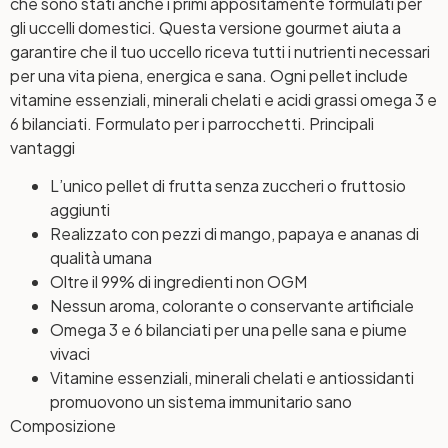
che sono stati anche i primi appositamente formulati per
gli uccelli domestici. Questa versione gourmet aiuta a
garantire che il tuo uccello riceva tutti i nutrienti necessari
per una vita piena, energica e sana. Ogni pellet include
vitamine essenziali, minerali chelati e acidi grassi omega 3 e
6 bilanciati. Formulato per i parrocchetti. Principali
vantaggi
L’unico pellet di frutta senza zuccheri o fruttosio
aggiunti
Realizzato con pezzi di mango, papaya e ananas di
qualità umana
Oltre il 99% di ingredienti non OGM
Nessun aroma, colorante o conservante artificiale
Omega 3 e 6 bilanciati per una pelle sana e piume
vivaci
Vitamine essenziali, minerali chelati e antiossidanti
promuovono un sistema immunitario sano
Composizione