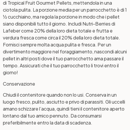
di Tropical Fruit Gourmet Pellets, mettendola in una
ciotola pulita. La porzione media per un parrocchetto è di 1
½ cucchiaino, ma regola la porzione in modo che i pellet
siano disponibili tutto il giorno. Includi Nutri-Berries di
Lafeber come 20% della loro dieta totale e frutta e
verdura fresca come circa il 20% della loro dieta totale.
Fornisci sempre molta acqua pulita e fresca. Per un
divertimento maggiore nel foraggiamento, nascondi alcuni
pellet in altri posti dove il tuo parrocchetto ama passare il
tempo. Assicurati che il tuo parrocchetto li trovi entro il
giorno!
Conservazione
Chiudi il contenitore quando non lo usi. Conserva in un
luogo fresco, pulito, asciutto e privo di parassiti. Gli uccelli
amano schizzare l’acqua, quindi tieni il contenitore aperto
lontano dal tuo amico pennuto. Da consumarsi
preferibilmente entro la data di scadenza.