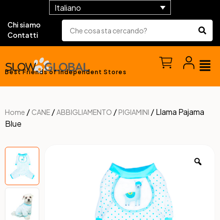
Italiano
Chi siamo
Contatti
Best Friends of Independent Stores
/
/
/
/ Llama Pajama
Home
CANE
ABBIGLIAMENTO
PIGIAMINI
Blue