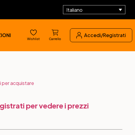
Italiano
IONI
Accedi/Registrati
Wishlist
Carrello
i per acquistare
gistrati per vedere i prezzi