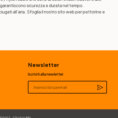
he garantiscono sicurezza e durata nel tempo.
ugati all’aria. Sfoglia il nostro sito web per pettorine e
Newsletter
Iscriviti alla newletter
Alternative:
84320027 – SDI USAL8PV