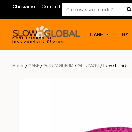
Chi siamo
Contatti
CANE
GAT
Best Friends of
Independent Stores
/
/
/
/ Love Lead
Home
CANE
GUINZAGLIERIA
GUINZAGLI