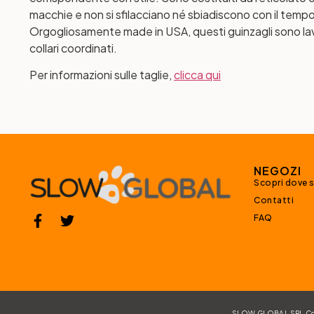
macchie e non si sfilacciano né sbiadiscono con il tempo
Orgogliosamente made ​​in USA, questi guinzagli sono lavab
collari coordinati.
Per informazioni sulle taglie,
clicca qui
NEGOZI
Scopri dove 
Contatti
FAQ
SLOW GLOBAL SRL Corso