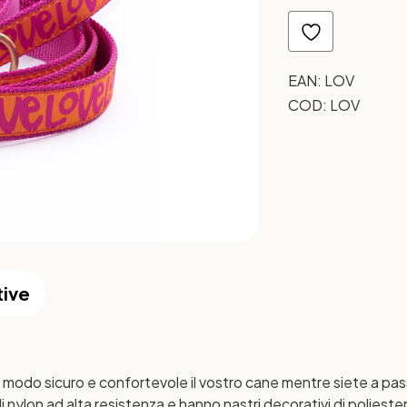
EAN:
LOV
COD:
LOV
tive
 modo sicuro e confortevole il vostro cane mentre siete a passe
nylon ad alta resistenza e hanno nastri decorativi di poliestere 