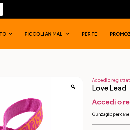
TO
PICCOLI ANIMALI
PER TE
PROMOZ
Accedi o registrat
Love Lead
Accedi o re
Guinzaglio per cane