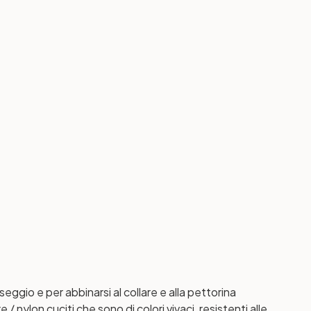
ggio e per abbinarsi al collare e alla pettorina
/ nylon cuciti che sono di colori vivaci, resistenti alle