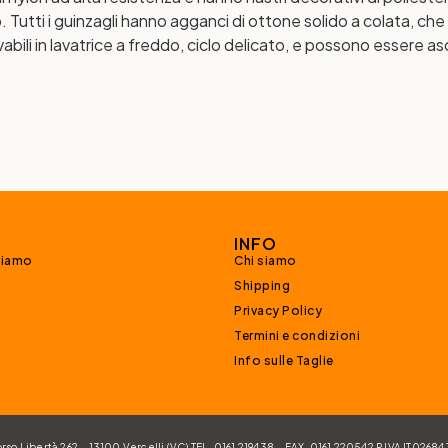
. Tutti i guinzagli hanno agganci di ottone solido a colata, c
ili in lavatrice a freddo, ciclo delicato, e possono essere asci
INFO
siamo
Chi siamo
Shipping
Privacy Policy
Termini e condizioni
Info sulle Taglie
 Libertà 262 – 13100 Vercelli (VC) TEL. 0161 219438 – FAX. 0161 220542 P.IVA IT026