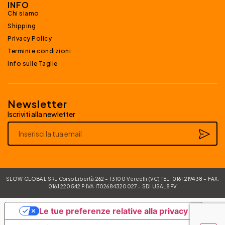
INFO
Chi siamo
Shipping
Privacy Policy
Termini e condizioni
Info sulle Taglie
Newsletter
Iscriviti alla newletter
Alternative:
SLOW GLOBAL SRL Corso Libertà 262 – 13100 Vercelli (VC) TEL. 0161 219438 – FAX.
0161 220542 P.IVA IT02684320027 – SDI USAL8PV
Le tue preferenze relative alla privacy