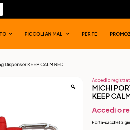
TO
PICCOLI ANIMALI
PER TE
PROMOZ
g Dispenser KEEP CALM RED
Accedi o registrat
MICHI POR
KEEP CALM
Accedi o re
Porta-sacchetti igie