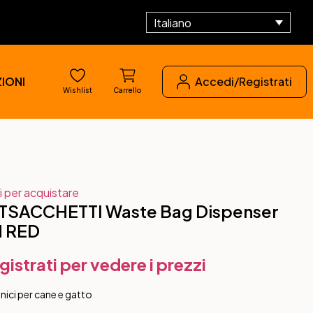
Italiano
IONI
Accedi/Registrati
Wishlist
Carrello
i per acquistare
TSACCHETTI Waste Bag Dispenser
 RED
gistrati per vedere i prezzi
nici per cane e gatto