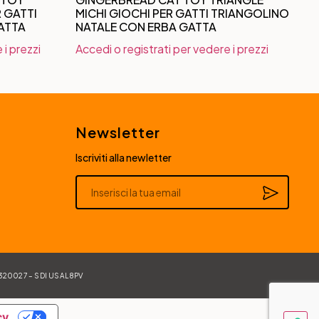
R GATTI
MICHI GIOCHI PER GATTI TRIANGOLINO
ATTA
NATALE CON ERBA GATTA
 i prezzi
Accedi o registrati per vedere i prezzi
Newsletter
Iscriviti alla newletter
Alternative:
84320027 – SDI USAL8PV
cy