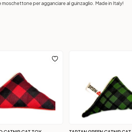
e moschettone per agganciare al guinzaglio. Made in Italy!
D CATNIP CAT TOY
TARTAN GREEN CATNIP CAT