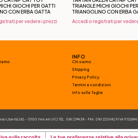
ICHI GIOCHI PER GATTI
TRIANGLE MICHI GIOCHI PE
INO CON ERBA GATTA
TRIANGOLINO CON ERBA G
istrati per vedere i prezzi
Accedi o registrati per vedere
INFO
siamo
Chi siamo
Shipping
Privacy Policy
Termini e condizioni
Info sulle Taglie
 Libertà 262 – 13100 Vercelli (VC) TEL. 0161 219438 – FAX. 0161 220542 P.IVA IT026
iva sulla raccolta
Le tue preferenze relative alla priva