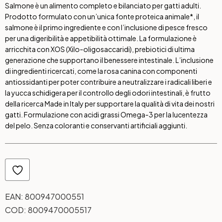
Salmone è un alimento completo e bilanciato per gatti adulti.
Prodotto formulato con un’unica fonte proteica animale*, il
salmone è il primo ingrediente e con l’inclusione di pesce fresco
per una digeribilità e appetibilità ottimale. La formulazione è
arricchita con XOS (Xilo-oligosaccaridi), prebiotici di ultima
generazione che supportano il benessere intestinale. L’inclusione
di ingredienti ricercati, come la rosa canina con componenti
antiossidanti per poter contribuire a neutralizzare i radicali liberi e
la yucca schidigera per il controllo degli odori intestinali, è frutto
della ricerca Made in Italy per supportare la qualità di vita dei nostri
gatti. Formulazione con acidi grassi Omega-3 per la lucentezza
del pelo. Senza coloranti e conservanti artificiali aggiunti.
EAN:
800947000551
COD:
8009470005517