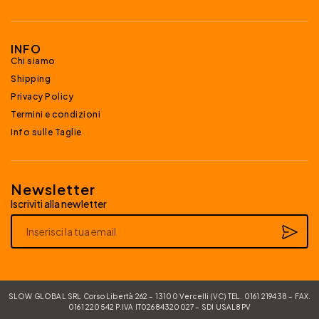
INFO
Chi siamo
Shipping
Privacy Policy
Termini e condizioni
Info sulle Taglie
Newsletter
Iscriviti alla newletter
Alternative:
SLOW GLOBAL SRL Corso Libertà 262 – 13100 Vercelli (VC) TEL. 0161 219438 – FAX.
0161 220542 P.IVA IT02684320027 – SDI USAL8PV