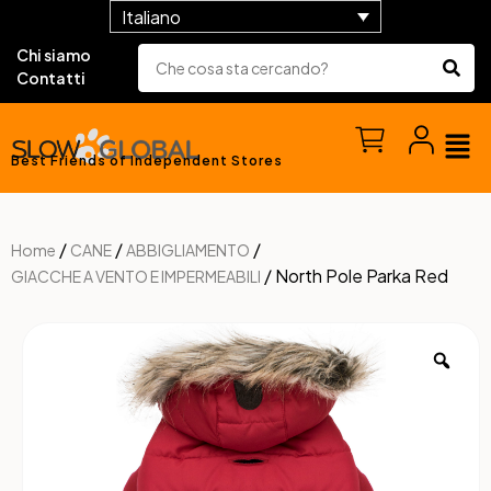
Italiano
Chi siamo
Contatti
Best Friends of Independent Stores
/
/
/
Home
CANE
ABBIGLIAMENTO
/ North Pole Parka Red
GIACCHE A VENTO E IMPERMEABILI