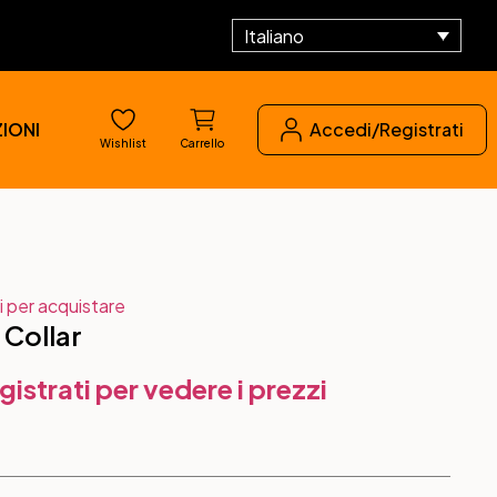
Italiano
IONI
Accedi/Registrati
Wishlist
Carrello
i per acquistare
 Collar
gistrati per vedere i prezzi