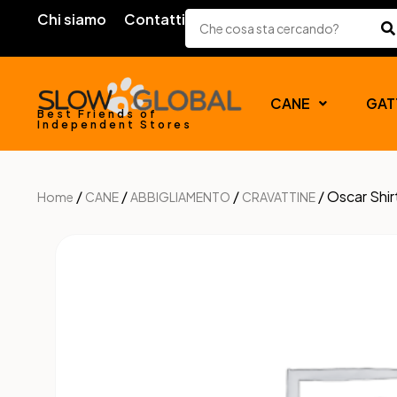
Chi siamo
Contatti
CANE
GAT
Best Friends of
Independent Stores
/
/
/
/ Oscar Shirt
Home
CANE
ABBIGLIAMENTO
CRAVATTINE