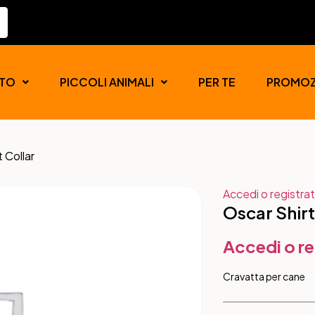
TO
PICCOLI ANIMALI
PER TE
PROMOZ
 Collar
Accedi o registrat
Oscar Shirt
Accedi o re
Cravatta per cane