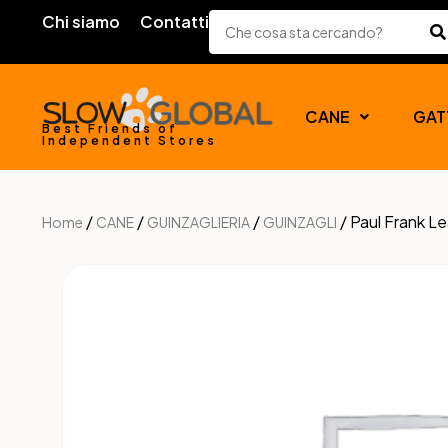
Chi siamo
Contatti
CANE
GAT
Best Friends of
Independent Stores
/
/
/
/ Paul Frank L
Home
CANE
GUINZAGLIERIA
GUINZAGLI