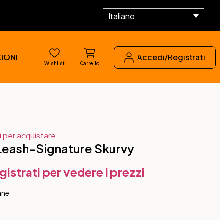
Italiano
IONI
Accedi/Registrati
Wishlist
Carrello
i per acquistare
 Leash-Signature Skurvy
gistrati per vedere i prezzi
ane