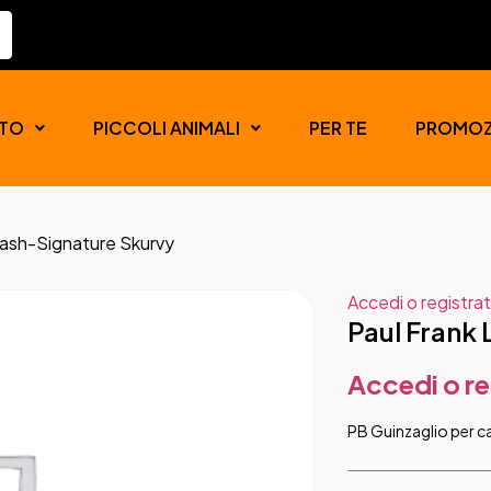
TO
PICCOLI ANIMALI
PER TE
PROMOZ
eash-Signature Skurvy
Accedi o registrat
Paul Frank
Accedi o re
PB Guinzaglio per c