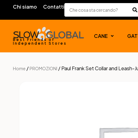
Chi siamo
Contatti
CANE
GAT
Best Friends of
Independent Stores
/
/ Paul Frank Set Collar and Leash-J
Home
PROMOZIONI