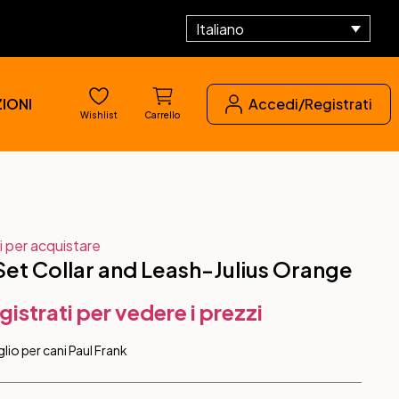
Italiano
IONI
Accedi/Registrati
Wishlist
Carrello
i per acquistare
Set Collar and Leash-Julius Orange
gistrati per vedere i prezzi
lio per cani Paul Frank