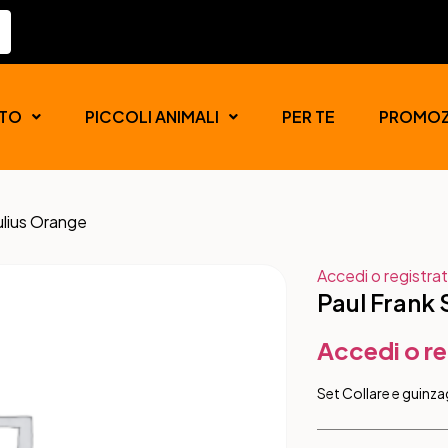
TO
PICCOLI ANIMALI
PER TE
PROMOZ
ulius Orange
Accedi o registrat
Paul Frank 
Accedi o re
Set Collare e guinzag