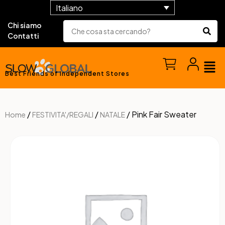
Italiano
Chi siamo
Contatti
Best Friends of Independent Stores
/
/
/ Pink Fair Sweater
Home
FESTIVITA'/REGALI
NATALE