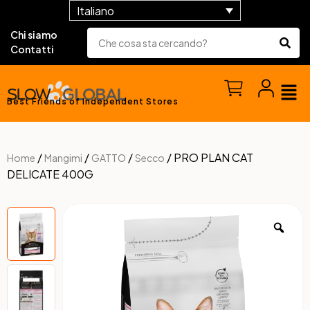
Italiano
Chi siamo
Contatti
Best Friends of Independent Stores
/
/
/
/ PRO PLAN CAT
Home
Mangimi
GATTO
Secco
DELICATE 400G