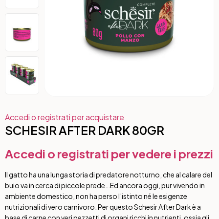
Accedi o registrati per acquistare
SCHESIR AFTER DARK 80GR
Accedi o registrati per vedere i prezzi
Il gatto ha una lunga storia di predatore notturno, che al calare del
buio va in cerca di piccole prede…Ed ancora oggi, pur vivendo in
ambiente domestico, non ha perso l’istinto né le esigenze
nutrizionali di vero carnivoro. Per questo Schesir After Dark è a
base di carne con veri pezzetti di organi ricchi in nutrienti, ossia gli