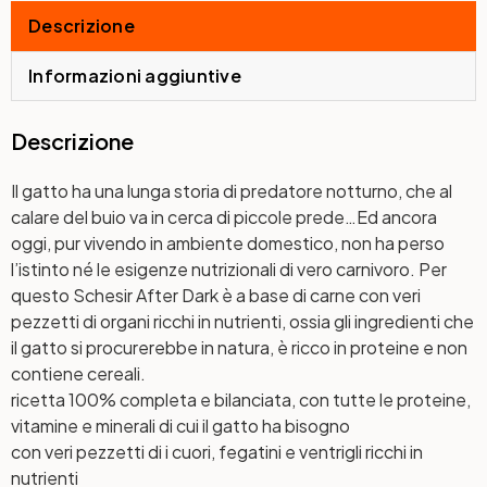
Descrizione
Informazioni aggiuntive
Descrizione
Il gatto ha una lunga storia di predatore notturno, che al
calare del buio va in cerca di piccole prede…Ed ancora
oggi, pur vivendo in ambiente domestico, non ha perso
l’istinto né le esigenze nutrizionali di vero carnivoro. Per
questo Schesir After Dark è a base di carne con veri
pezzetti di organi ricchi in nutrienti, ossia gli ingredienti che
il gatto si procurerebbe in natura, è ricco in proteine e non
contiene cereali.
ricetta 100% completa e bilanciata, con tutte le proteine,
vitamine e minerali di cui il gatto ha bisogno
con veri pezzetti di i cuori, fegatini e ventrigli ricchi in
nutrienti