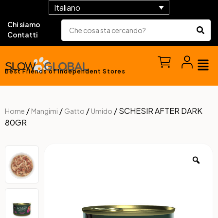
Italiano
Chi siamo
Contatti
Best Friends of Independent Stores
/
/
/
/ SCHESIR AFTER DARK
Home
Mangimi
Gatto
Umido
80GR