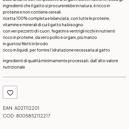
ingredienti che il gatto si procurerebbe in natura, è ricco in
proteine e non contiene cereali.
ricetta 100% completa e bilanciata, con tutte le proteine,
vitamine e minerali di cui il gatto ha bisogno
con veri pezzetti di i cuori, fegatini e ventrigli ricchi in nutrienti
ricco in proteine, da vero pollo e organi, più manzo
in gustosi filetti in brodo
ricco in liquidi, per fornire l’idratazione necessaria al gatto
ingredienti di qualità minimamente processati, dall’alto valore
nutrizionale
EAN:
AD21112201
COD:
8005852112217