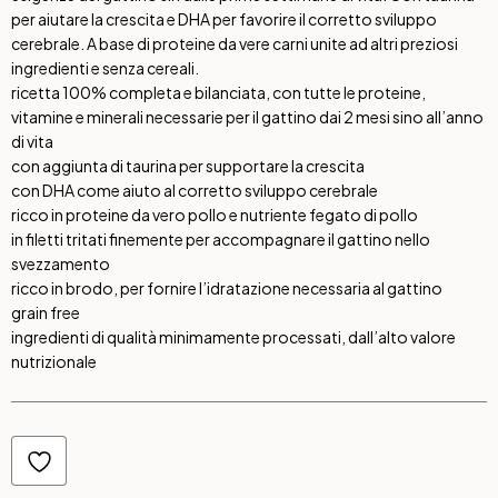
per aiutare la crescita e DHA per favorire il corretto sviluppo
cerebrale. A base di proteine da vere carni unite ad altri preziosi
ingredienti e senza cereali.
ricetta 100% completa e bilanciata, con tutte le proteine,
vitamine e minerali necessarie per il gattino dai 2 mesi sino all’anno
di vita
con aggiunta di taurina per supportare la crescita
con DHA come aiuto al corretto sviluppo cerebrale
ricco in proteine da vero pollo e nutriente fegato di pollo
in filetti tritati finemente per accompagnare il gattino nello
svezzamento
ricco in brodo, per fornire l’idratazione necessaria al gattino
grain free
ingredienti di qualità minimamente processati, dall’alto valore
nutrizionale