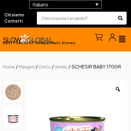
Italiano
Chi siamo
Contatti
Best Friends of Independent Stores
/
/
/
/ SCHESIR BABY 170GR
Home
Mangimi
Gatto
Umido