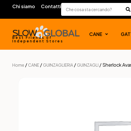
Chi siamo
Contatti
CANE
GAT
Best Friends of
Independent Stores
/
/
/
/ Sherlock Ava
Home
CANE
GUINZAGLIERIA
GUINZAGLI