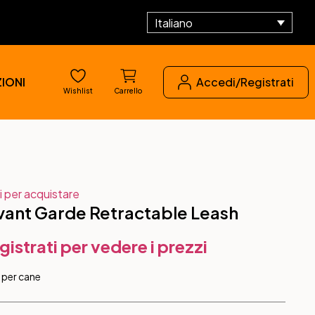
Italiano
IONI
Accedi/Registrati
Wishlist
Carrello
i per acquistare
vant Garde Retractable Leash
gistrati per vedere i prezzi
e per cane