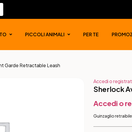
TO
PICCOLI ANIMALI
PER TE
PROMOZ
nt Garde Retractable Leash
Accedi o registrat
Sherlock A
Accedi o re
Guinzaglio retraibil