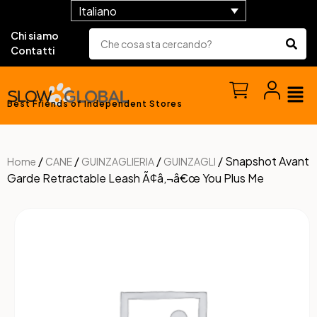
Italiano
Chi siamo
Contatti
Best Friends of Independent Stores
/
/
/
/ Snapshot Avant
Home
CANE
GUINZAGLIERIA
GUINZAGLI
Garde Retractable Leash Ã¢â‚¬â€œ You Plus Me