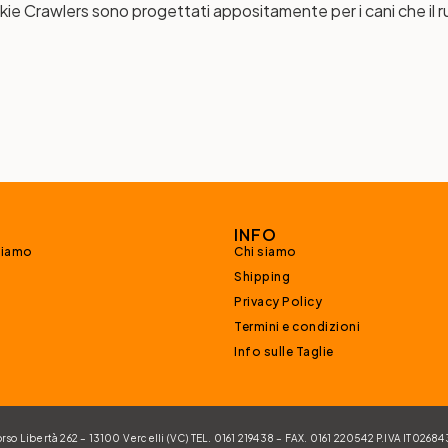
ie Crawlers sono progettati appositamente per i cani che il r
INFO
siamo
Chi siamo
Shipping
Privacy Policy
Termini e condizioni
Info sulle Taglie
 Libertà 262 – 13100 Vercelli (VC) TEL. 0161 219438 – FAX. 0161 220542 P.IVA IT026