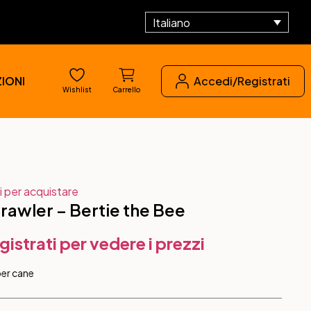
Italiano
IONI
Accedi/Registrati
Wishlist
Carrello
i per acquistare
rawler – Bertie the Bee
gistrati per vedere i prezzi
per cane