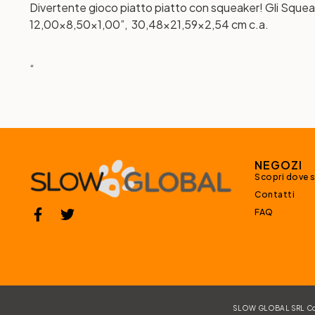
Divertente gioco piatto piatto con squeaker! Gli Squeak
12,00×8,50×1,00”, 30,48×21,59×2,54 cm c.a.
“
NEGOZI
Scopri dove 
Contatti
FAQ
SLOW GLOBAL SRL Corso