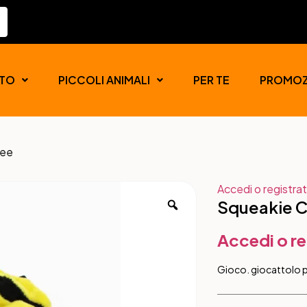
TO
PICCOLI ANIMALI
PER TE
PROMOZ
Bee
Accedi o registrat
Squeakie C
Accedi o re
Gioco. giocattolo 