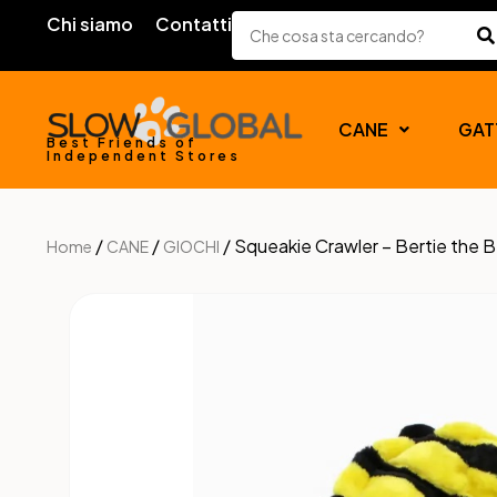
Chi siamo
Contatti
CANE
GAT
Best Friends of
Independent Stores
/
/
/ Squeakie Crawler – Bertie the 
Home
CANE
GIOCHI