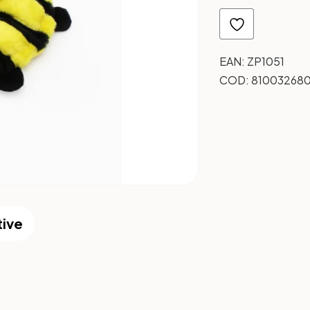
EAN:
ZP1051
COD:
81003268
tive