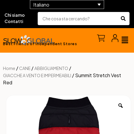
Italiano
Chi siamo
Contatti
Best Friends of Independent Stores
/
/
/
Home
CANE
ABBIGLIAMENTO
/ Summit Stretch Vest
GIACCHE A VENTO E IMPERMEABILI
Red