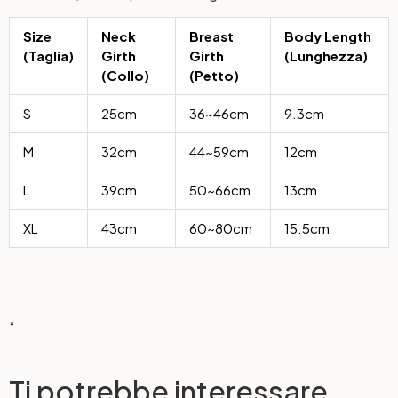
Size
Neck
Breast
Body Length
(Taglia)
Girth
Girth
(Lunghezza)
(Collo)
(Petto)
S
25cm
36~46cm
9.3cm
M
32cm
44~59cm
12cm
L
39cm
50~66cm
13cm
XL
43cm
60~80cm
15.5cm
“
Ti potrebbe interessare…