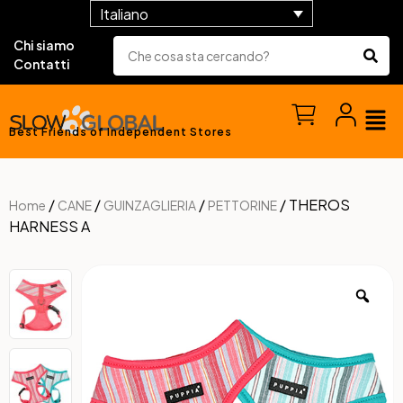
Italiano
Chi siamo
Contatti
Best Friends of Independent Stores
/
/
/
/ THEROS
Home
CANE
GUINZAGLIERIA
PETTORINE
HARNESS A