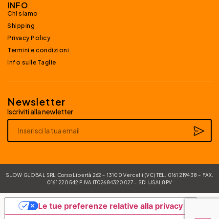
INFO
Chi siamo
Shipping
Privacy Policy
Termini e condizioni
Info sulle Taglie
Newsletter
Iscriviti alla newletter
Alternative:
SLOW GLOBAL SRL Corso Libertà 262 – 13100 Vercelli (VC) TEL. 0161 219438 – FAX.
0161 220542 P.IVA IT02684320027 – SDI USAL8PV
Le tue preferenze relative alla privacy