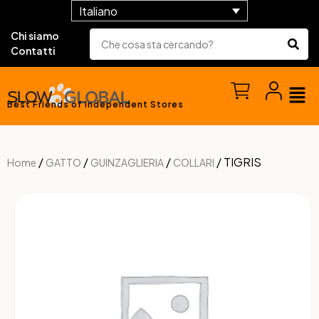
Italiano
Chi siamo
Contatti
Best Friends of Independent Stores
/
/
/
/ TIGRIS
Home
GATTO
GUINZAGLIERIA
COLLARI