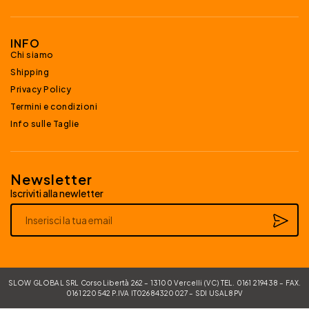
INFO
Chi siamo
Shipping
Privacy Policy
Termini e condizioni
Info sulle Taglie
Newsletter
Iscriviti alla newletter
Alternative:
SLOW GLOBAL SRL Corso Libertà 262 – 13100 Vercelli (VC) TEL. 0161 219438 – FAX.
0161 220542 P.IVA IT02684320027 – SDI USAL8PV