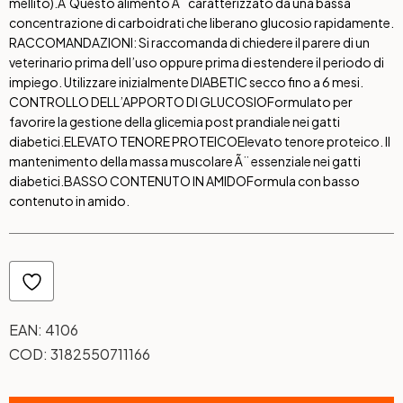
mellito).Â Questo alimento Ã¨ caratterizzato da una bassa
concentrazione di carboidrati che liberano glucosio rapidamente.
RACCOMANDAZIONI: Si raccomanda di chiedere il parere di un
veterinario prima dell’uso oppure prima di estendere il periodo di
impiego. Utilizzare inizialmente DIABETIC secco fino a 6 mesi.
CONTROLLO DELL’APPORTO DI GLUCOSIO
Formulato per
favorire la gestione della glicemia post prandiale nei gatti
diabetici.
ELEVATO TENORE PROTEICO
Elevato tenore proteico. Il
mantenimento della massa muscolare Ã¨ essenziale nei gatti
diabetici.
BASSO CONTENUTO IN AMIDO
Formula con basso
contenuto in amido.
EAN:
4106
COD:
3182550711166