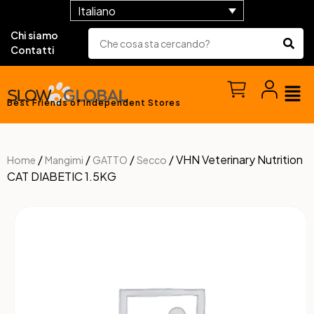
Italiano
Chi siamo
Contatti
Best Friends of Independent Stores
/
/
/
/ VHN Veterinary Nutrition
Home
Mangimi
GATTO
Secco
CAT DIABETIC 1.5KG