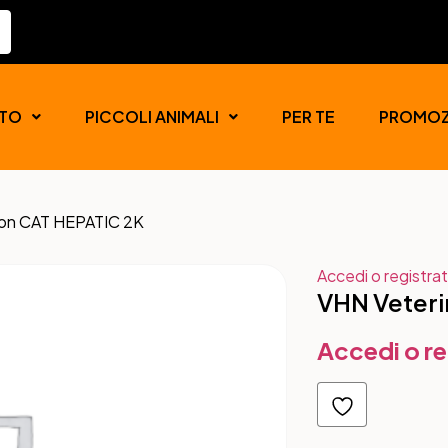
TO
PICCOLI ANIMALI
PER TE
PROMOZ
tion CAT HEPATIC 2K
Accedi o registrat
VHN Veteri
Accedi o re