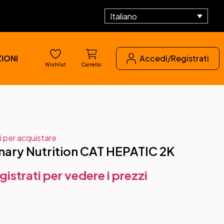
Italiano
IONI
Accedi/Registrati
Wishlist
Carrello
i per acquistare
nary Nutrition CAT HEPATIC 2K
gistrati per vedere i prezzi