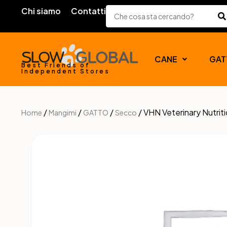
Chi siamo
Contatti
CANE
GAT
Best Friends of
Independent Stores
/
/
/
/ VHN Veterinary Nutri
Home
Mangimi
GATTO
Secco