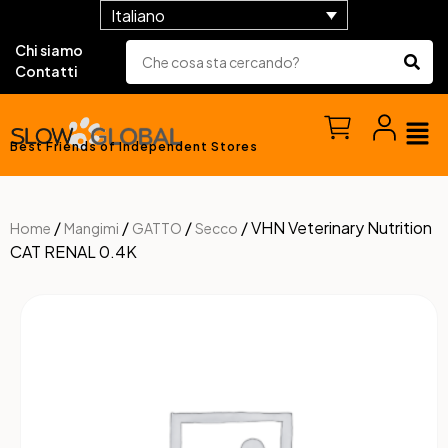
Italiano
Chi siamo
Contatti
Best Friends of Independent Stores
/
/
/
/ VHN Veterinary Nutrition
Home
Mangimi
GATTO
Secco
CAT RENAL 0.4K