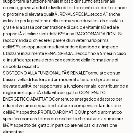
supportare la funzione renale in caso di insufficienza renale
cronica, grazie al ridotto livello di fosforo unito al ridotto tenore
di proteine di elevata qualitÃ . RENAL SPECIAL secco Ã¨ anche
indicato per la gestione della formazione di calcoli da ossalato,
grazie alla bassa concentrazione di calcio e vitamina D ed alle
proprietÃ alcalinizzanti dellâ€™urina.RACCOMANDAZIONI: Si
raccomanda di chiedere il parere di un veterinario prima
dellâ€™uso oppure prima di estendere il periodo di impiego.
Utilizzare inizialmente RENAL SPECIAL secco fino a 6 mesi in caso
di insufficienza renale cronica e gestione della formazione di
calcoli da ossalato.
SOSTEGNO ALLA FUNZIONALITÃ€ RENALE
Formulato con un
basso livello di fosforo ed un moderato tenore di proteine di
elevata qualitÃ per supportare la funzione renale, contribuendo a
migliorare la qualitÃ della vita del gatto.
CONTENUTO
ENERGETICO ADATTATO
Contenuto energetico adattato per
ridurre il volume dei pasti ed aiutare a compensare la riduzione
dellâ€™appetito.
PROFILO AROMATICO
Un profilo aromatico
specifico con una forma di crocchetta che aiutano a stimolare
lâ€™appetito del gatto, in particolare nei casi di avversione
alimentare.