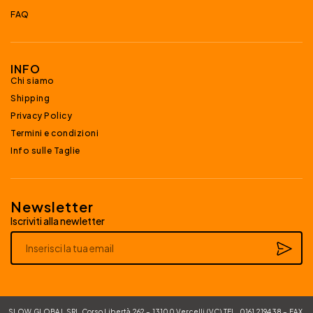
FAQ
INFO
Chi siamo
Shipping
Privacy Policy
Termini e condizioni
Info sulle Taglie
Newsletter
Iscriviti alla newletter
Alternative:
SLOW GLOBAL SRL Corso Libertà 262 – 13100 Vercelli (VC) TEL. 0161 219438 – FAX.