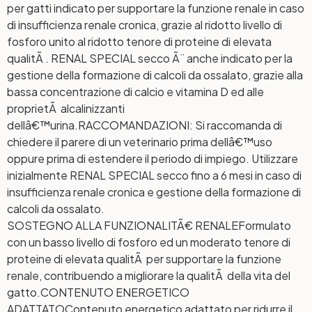
per gatti indicato per supportare la funzione renale in caso
di insufficienza renale cronica, grazie al ridotto livello di
fosforo unito al ridotto tenore di proteine di elevata
qualitÃ . RENAL SPECIAL secco Ã¨ anche indicato per la
gestione della formazione di calcoli da ossalato, grazie alla
bassa concentrazione di calcio e vitamina D ed alle
proprietÃ alcalinizzanti
dellâ€™urina.RACCOMANDAZIONI: Si raccomanda di
chiedere il parere di un veterinario prima dellâ€™uso
oppure prima di estendere il periodo di impiego. Utilizzare
inizialmente RENAL SPECIAL secco fino a 6 mesi in caso di
insufficienza renale cronica e gestione della formazione di
calcoli da ossalato.
SOSTEGNO ALLA FUNZIONALITÃ€ RENALE
Formulato
con un basso livello di fosforo ed un moderato tenore di
proteine di elevata qualitÃ per supportare la funzione
renale, contribuendo a migliorare la qualitÃ della vita del
gatto.
CONTENUTO ENERGETICO
ADATTATO
Contenuto energetico adattato per ridurre il