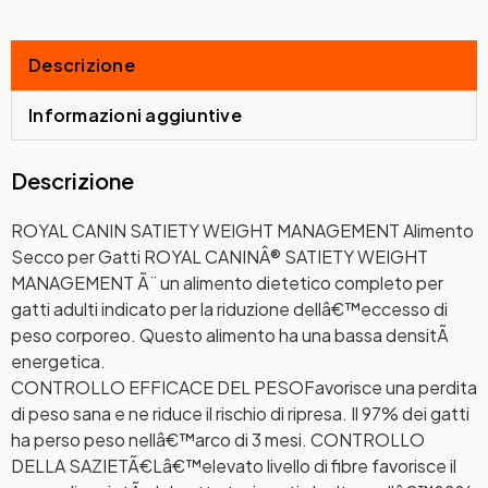
Descrizione
Informazioni aggiuntive
Descrizione
ROYAL CANIN SATIETY WEIGHT MANAGEMENT Alimento
Secco per Gatti ROYAL CANINÂ® SATIETY WEIGHT
MANAGEMENT Ã¨ un alimento dietetico completo per
gatti adulti indicato per la riduzione dellâ€™eccesso di
peso corporeo. Questo alimento ha una bassa densitÃ
energetica.
CONTROLLO EFFICACE DEL PESO
Favorisce una perdita
di peso sana e ne riduce il rischio di ripresa. Il 97% dei gatti
ha perso peso nellâ€™arco di 3 mesi.
CONTROLLO
DELLA SAZIETÃ€
Lâ€™elevato livello di fibre favorisce il