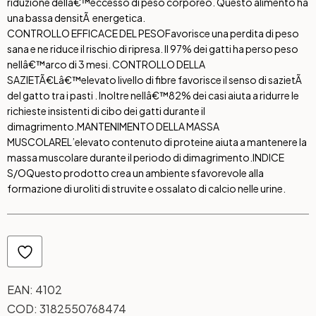
riduzione dellâ€™eccesso di peso corporeo. Questo alimento ha
una bassa densitÃ energetica.
CONTROLLO EFFICACE DEL PESO
Favorisce una perdita di peso
sana e ne riduce il rischio di ripresa. Il 97% dei gatti ha perso peso
nellâ€™arco di 3 mesi.
CONTROLLO DELLA
SAZIETÃ€
Lâ€™elevato livello di fibre favorisce il senso di sazietÃ
del gatto tra i pasti . Inoltre nellâ€™82% dei casi aiuta a ridurre le
richieste insistenti di cibo dei gatti durante il
dimagrimento.
MANTENIMENTO DELLA MASSA
MUSCOLARE
L’elevato contenuto di proteine aiuta a mantenere la
massa muscolare durante il periodo di dimagrimento.
INDICE
S/O
Questo prodotto crea un ambiente sfavorevole alla
formazione di uroliti di struvite e ossalato di calcio nelle urine.
EAN:
4102
COD:
3182550768474