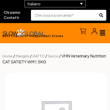
Italiano
Chi siamo
Contatti
Best Friends of Independent Stores
/
/
/
/ VHN Veterinary Nutrition
Home
Mangimi
GATTO
Secco
CAT SATIETY WM 1.5KG