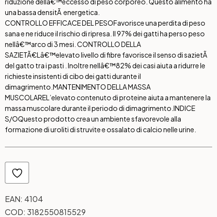
riduzione dellâ€™eccesso di peso corporeo. Questo alimento ha
una bassa densitÃ energetica.
CONTROLLO EFFICACE DEL PESO
Favorisce una perdita di peso
sana e ne riduce il rischio di ripresa. Il 97% dei gatti ha perso peso
nellâ€™arco di 3 mesi.
CONTROLLO DELLA
SAZIETÃ€
Lâ€™elevato livello di fibre favorisce il senso di sazietÃ
del gatto tra i pasti . Inoltre nellâ€™82% dei casi aiuta a ridurre le
richieste insistenti di cibo dei gatti durante il
dimagrimento.
MANTENIMENTO DELLA MASSA
MUSCOLARE
L’elevato contenuto di proteine aiuta a mantenere la
massa muscolare durante il periodo di dimagrimento.
INDICE
S/O
Questo prodotto crea un ambiente sfavorevole alla
formazione di uroliti di struvite e ossalato di calcio nelle urine.
EAN:
4104
COD:
3182550815529