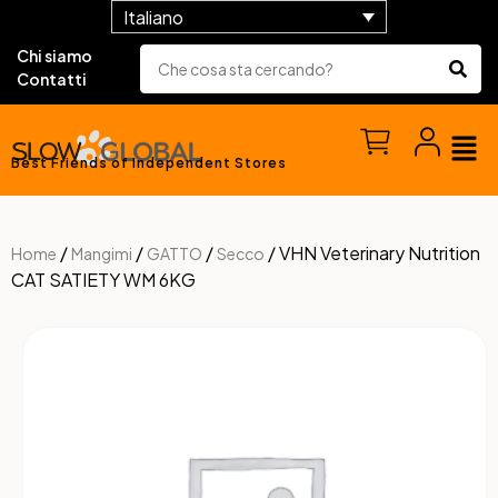
Italiano
Chi siamo
Contatti
Best Friends of Independent Stores
/
/
/
/ VHN Veterinary Nutrition
Home
Mangimi
GATTO
Secco
CAT SATIETY WM 6KG