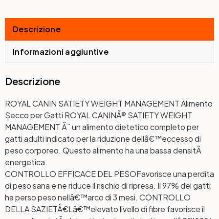
Descrizione
Informazioni aggiuntive
Descrizione
ROYAL CANIN SATIETY WEIGHT MANAGEMENT Alimento
Secco per Gatti ROYAL CANINÂ® SATIETY WEIGHT
MANAGEMENT Ã¨ un alimento dietetico completo per
gatti adulti indicato per la riduzione dellâ€™eccesso di
peso corporeo. Questo alimento ha una bassa densitÃ
energetica.
CONTROLLO EFFICACE DEL PESO
Favorisce una perdita
di peso sana e ne riduce il rischio di ripresa. Il 97% dei gatti
ha perso peso nellâ€™arco di 3 mesi.
CONTROLLO
DELLA SAZIETÃ€
Lâ€™elevato livello di fibre favorisce il