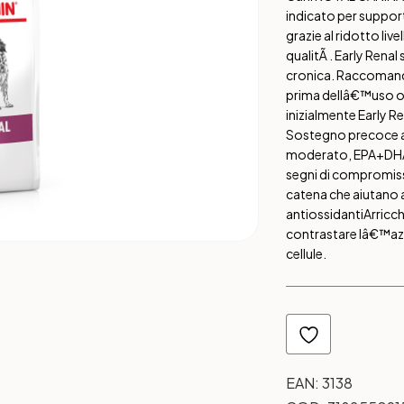
indicato per supporta
grazie al ridotto liv
qualitÃ . Early Renal
cronica. Raccomandaz
prima dellâ€™uso opp
inizialmente Early Re
Sostegno precoce al
moderato, EPA+DHA e
segni di compromis
catena che aiutano a
antiossidanti
Arricch
contrastare lâ€™azio
cellule.
EAN:
3138