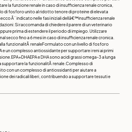
re la funzione renale in caso di insufficienza renale cronica,
ello di fosforo unito al ridotto tenore di proteine di elevata
 secco Ã¨ indicato nelle fasi iniziali dellâ€™insufficienza renale
ioni: Si raccomanda di chiedere il parere di un veterinario
ure prima di estendere il periodo di impiego. Utilizzare
nal secco fino a 6 mesi in caso di insufficienza renale cronica.
la funzionalitÃ renale
Formulato con un livello di fosforo
 un complesso antiossidante per supportare i reni ai primi
sione.
EPA+DHA
EPA e DHA sono acidi grassi omega-3 a lunga
 supportare la funzionalitÃ renale.
Complesso di
ito con un complesso di antiossidanti per aiutare a
ne dei radicali liberi, contribuendo a supportare tessuti e