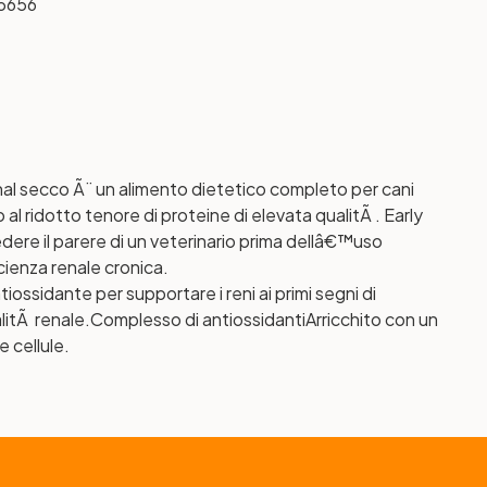
5656
ecco Ã¨ un alimento dietetico completo per cani
o al ridotto tenore di proteine di elevata qualitÃ . Early
edere il parere di un veterinario prima dellâ€™uso
icienza renale cronica.
ssidante per supportare i reni ai primi segni di
litÃ renale.
Complesso di antiossidanti
Arricchito con un
 cellule.