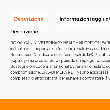
Descrizione
Informazioni aggiun
Descrizione
ROYAL CANIN; VETERINARY HEALTH NUTRITION EARLY RE
indicato per supportare la funzione renale in caso di insuf
Renal secco Ã¨ indicato nelle fasi iniziali dellâ€™insuf
oppure prima di estendere il periodo di impiego. Utilizzar
Sostegno precoce alla funzionalitÃ renale
Formulato con
compromissione.
EPA+DHA
EPA e DHA sono acidi grassi
complesso di antiossidanti per aiutare a contrastare lâ€™