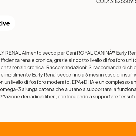
COD:
318255091
tive
NAL Alimento secco per Cani ROYAL CANINÂ® Early Renal s
ficienza renale cronica, grazie al ridotto livello di fosforo unit
ficienza renale cronica. Raccomandazioni: Si raccomanda di chi
e inizialmente Early Renal secco fino a 6 mesi in caso di insuff
 un livello di fosforo moderato, EPA+DHA e un complesso antio
 omega-3 a lunga catena che aiutano a supportare la funziona
azione dei radicali liberi, contribuendo a supportare tessuti e