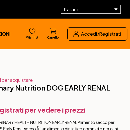
Italiano
IONI
Accedi/Registrati
Wishlist
Carrello
i per acquistare
nary Nutrition DOG EARLY RENAL
gistrati per vedere i prezzi
RINARY HEALTH NUTRITION EARLY RENAL Alimento secco per
Early Renal secco Ã¨ un alimento dietetico completo per cani