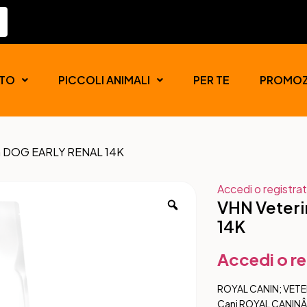
TO
PICCOLI ANIMALI
PER TE
PROMOZ
ion DOG EARLY RENAL 14K
Accedi o registrat
VHN Veteri
14K
Accedi o re
ROYAL CANIN; VETE
Cani ROYAL CANINÂ® 