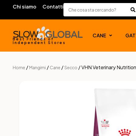
Chi siamo
Contatti
CANE
GAT
Best Friends of
Independent Stores
/
/
/
/ VHN Veterinary Nutrit
Home
Mangimi
Cane
Secco