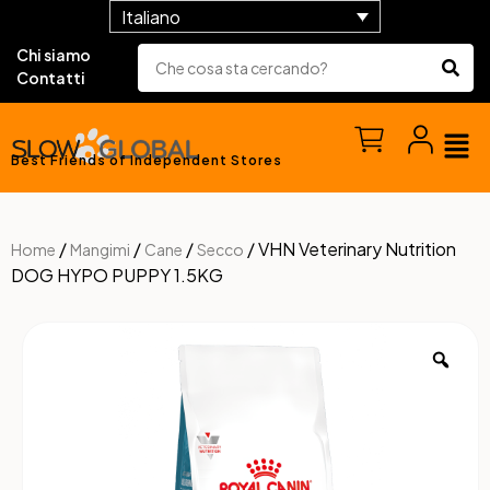
Italiano
Chi siamo
Contatti
Best Friends of Independent Stores
/
/
/
/ VHN Veterinary Nutrition
Home
Mangimi
Cane
Secco
DOG HYPO PUPPY 1.5KG