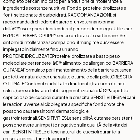
completo per cani indicato per la riduzione di intolleranze a
ingredienti e sostanze nutritive. Fonti di proteine idrolizzate e
fonti selezionate di carboidrati. RACCOMANDAZIONI: si
raccomanda di chiedere il parere di un veterinario prima
dellâ€™uso e prima di estendere il periodo di impiego. Utilizzare
HYPOALLERGENIC PUPPY secco da tre a otto settimane. Se i
sintomi di intolleranza scompaiono, il mangime puÃ² essere
impiegato inizialmente fino a un anno.
PROTEINE IDROLIZZATE
Proteine idrolizzate a basso peso
molecolare per rendere lâ€™alimento ipoallergenico.
BARRIERA
CUTANEA
Formulato per il mantenimento della barriera cutanea
protettiva naturale per una salute ottimale della pelle.
CRESCITA
OTTIMALE
Contenuto adattato di nutrienti (tra cui proteine e
calcio) per soddisfare i fabbisogni nutrizionali e lâ€™appetito
capriccioso dei cuccioli durante la crescita.
SENSITIVITIES
Nei cani
le reazioni avverse al cibo legate a specifiche fonti proteiche
possono causare sintomi dermatologici e
gastrointestinali.
SENSITIVITIES
Le sensibilitÃ cutanee persistenti
possono avere un impatto negativo sulla qualitÃ della vita dei
cani.
SENSITIVITIES
Le difese naturali dei cuccioli durante la
crescita necessitano di supporto.