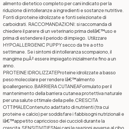
alimento dietetico completo per cani indicato per la
riduzione di intolleranze a ingredienti e sostanze nutritive.
Fonti di proteine idrolizzate e fonti selezionate di
carboidrati. RACCOMANDAZIONI: si raccomanda di
chiedere il parere di un veterinario prima dellâ€™uso e
prima di estendere il periodo di impiego. Utilizzare
HYPOALLERGENIC PUPPY secco da tre a otto
settimane. Se i sintomi di intolleranza scompaiono, il
mangime puÃ² essere impiegato inizialmente fino a un
anno.
PROTEINE IDROLIZZATE
Proteine idrolizzate a basso
peso molecolare per rendere lâ€™alimento
ipoallergenico.
BARRIERA CUTANEA
Formulato per il
mantenimento della barriera cutanea protettiva naturale
per una salute ottimale della pelle.
CRESCITA
OTTIMALE
Contenuto adattato di nutrienti (tra cui
proteine e calcio) per soddisfare i fabbisogni nutrizionali e
lâ€™appetito capriccioso dei cuccioli durante la
crescita.
SENSITIVITIES
Nei cani le reazioni avverse al cibo