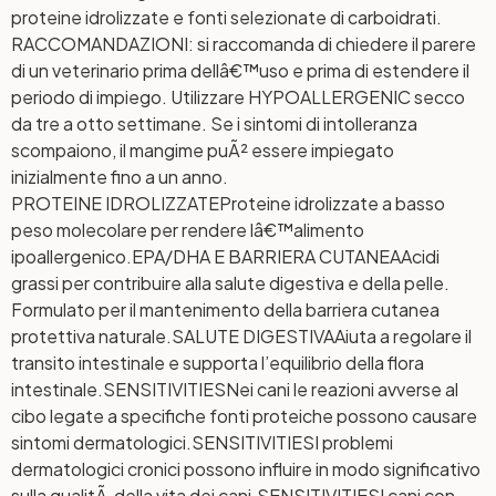
proteine idrolizzate e fonti selezionate di carboidrati.
RACCOMANDAZIONI: si raccomanda di chiedere il parere
di un veterinario prima dellâ€™uso e prima di estendere il
periodo di impiego. Utilizzare HYPOALLERGENIC secco
da tre a otto settimane. Se i sintomi di intolleranza
scompaiono, il mangime puÃ² essere impiegato
inizialmente fino a un anno.
PROTEINE IDROLIZZATE
Proteine idrolizzate a basso
peso molecolare per rendere lâ€™alimento
ipoallergenico.
EPA/DHA E BARRIERA CUTANEA
Acidi
grassi per contribuire alla salute digestiva e della pelle.
Formulato per il mantenimento della barriera cutanea
protettiva naturale.
SALUTE DIGESTIVA
Aiuta a regolare il
transito intestinale e supporta l’equilibrio della flora
intestinale.
SENSITIVITIES
Nei cani le reazioni avverse al
cibo legate a specifiche fonti proteiche possono causare
sintomi dermatologici.
SENSITIVITIES
I problemi
dermatologici cronici possono influire in modo significativo
sulla qualitÃ della vita dei cani.
SENSITIVITIES
I cani con