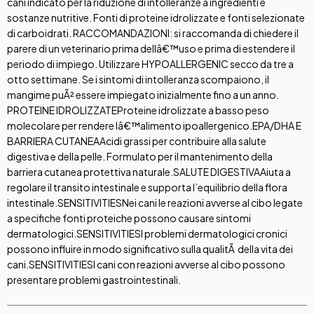
cani indicato per la riduzione di intolleranze a ingredienti e
sostanze nutritive. Fonti di proteine idrolizzate e fonti selezionate
di carboidrati. RACCOMANDAZIONI: si raccomanda di chiedere il
parere di un veterinario prima dellâ€™uso e prima di estendere il
periodo di impiego. Utilizzare HYPOALLERGENIC secco da tre a
otto settimane. Se i sintomi di intolleranza scompaiono, il
mangime puÃ² essere impiegato inizialmente fino a un anno.
PROTEINE IDROLIZZATE
Proteine idrolizzate a basso peso
molecolare per rendere lâ€™alimento ipoallergenico.
EPA/DHA E
BARRIERA CUTANEA
Acidi grassi per contribuire alla salute
digestiva e della pelle. Formulato per il mantenimento della
barriera cutanea protettiva naturale.
SALUTE DIGESTIVA
Aiuta a
regolare il transito intestinale e supporta l’equilibrio della flora
intestinale.
SENSITIVITIES
Nei cani le reazioni avverse al cibo legate
a specifiche fonti proteiche possono causare sintomi
dermatologici.
SENSITIVITIES
I problemi dermatologici cronici
possono influire in modo significativo sulla qualitÃ della vita dei
cani.
SENSITIVITIES
I cani con reazioni avverse al cibo possono
presentare problemi gastrointestinali.