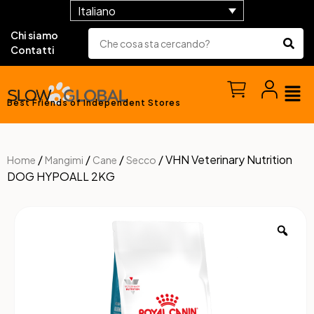
Italiano
Chi siamo
Contatti
Best Friends of Independent Stores
/
/
/
/ VHN Veterinary Nutrition
Home
Mangimi
Cane
Secco
DOG HYPOALL 2KG