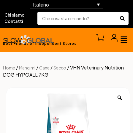
Italiano
Chi siamo
Contatti
Best Friends of Independent Stores
/
/
/
/ VHN Veterinary Nutrition
Home
Mangimi
Cane
Secco
DOG HYPOALL 7KG