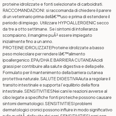
proteine idrolizzate e fonti selezionate di carboidrati.
RACCOMANDAZIONI: si raccomanda di chiedere il parere
di un veterinario prima dellâ€™uso e prima di estendere il
periodo di impiego. Utilizzare HYPOALLERGENIC secco
da tre a otto settimane. Se i sintomi di intolleranza
scompaiono, il mangime puÃ² essere impiegato
inizialmente fino a un anno.
PROTEINE IDROLIZZATE
Proteine idrolizzate a basso
peso molecolare per rendere lâ€™alimento
ipoallergenico.
EPA/DHA E BARRIERA CUTANEA
Acidi
grassi per contribuire alla salute digestiva e della pelle.
Formulato per il mantenimento della barriera cutanea
protettiva naturale.
SALUTE DIGESTIVA
Aiuta a regolare il
transito intestinale e supporta l’equilibrio della flora
intestinale.
SENSITIVITIES
Nei cani le reazioni avverse al
cibo legate a specifiche fonti proteiche possono causare
sintomi dermatologici.
SENSITIVITIES
I problemi
dermatologici cronici possono influire in modo significativo
sulla qualitÃ della vita dei cani.
SENSITIVITIES
I cani con