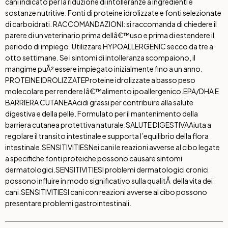
cani indicato per la riduzione di intolleranze a ingredienti e
sostanze nutritive. Fonti di proteine idrolizzate e fonti selezionate
di carboidrati. RACCOMANDAZIONI: si raccomanda di chiedere il
parere di un veterinario prima dellâ€™uso e prima di estendere il
periodo di impiego. Utilizzare HYPOALLERGENIC secco da tre a
otto settimane. Se i sintomi di intolleranza scompaiono, il
mangime puÃ² essere impiegato inizialmente fino a un anno.
PROTEINE IDROLIZZATE
Proteine idrolizzate a basso peso
molecolare per rendere lâ€™alimento ipoallergenico.
EPA/DHA E
BARRIERA CUTANEA
Acidi grassi per contribuire alla salute
digestiva e della pelle. Formulato per il mantenimento della
barriera cutanea protettiva naturale.
SALUTE DIGESTIVA
Aiuta a
regolare il transito intestinale e supporta l’equilibrio della flora
intestinale.
SENSITIVITIES
Nei cani le reazioni avverse al cibo legate
a specifiche fonti proteiche possono causare sintomi
dermatologici.
SENSITIVITIES
I problemi dermatologici cronici
possono influire in modo significativo sulla qualitÃ della vita dei
cani.
SENSITIVITIES
I cani con reazioni avverse al cibo possono
presentare problemi gastrointestinali.