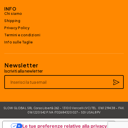
INFO
Chi siamo
Shipping
Privacy Policy
Termini e condizioni
Info sulle Taglie
Newsletter
Iscriviti alla newletter
Alternative:
SLOW GLOBAL SRL Corso Libertà 262 – 13100 Vercelli (VC) TEL. 0161 219438 – FAX.
0161 220542 P.IVA IT02684320027 – SDI USAL8PV
Le tue preferenze relative alla privacy