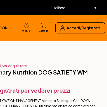
Italiano
IONI
Accedi/Registrati
Wishlist
Carrello
i per acquistare
nary Nutrition DOG SATIETY WM
gistrati per vedere i prezzi
TY WEIGHT MANAGEMENT Alimento Secco per Cani ROYAL
EIGHT MANAGEMENT Ã¨ un alimento dietetico completo per