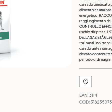
cani adulti indicat
alimento ha una bas
energetico. RACCO
raggiungimento del 
CONTROLLO EFFIC
rischio di ripresa. I
DELLA SAZIETÃ€
Lâ€
tra i pasti. Inoltre n
cani durante il dim
elevato contenuto d
periodo di dimagri
EAN:
3114
COD:
318255073