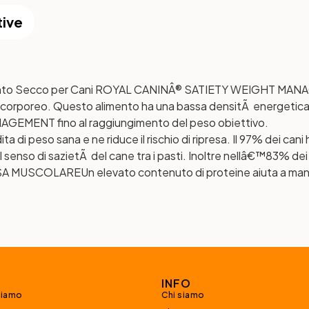
tive
Secco per Cani ROYAL CANINÂ® SATIETY WEIGHT MANAGEME
so corporeo. Questo alimento ha una bassa densitÃ energetic
MENT fino al raggiungimento del peso obiettivo.
ta di peso sana e ne riduce il rischio di ripresa. Il 97% dei ca
l senso di sazietÃ del cane tra i pasti. Inoltre nellâ€™83% dei ca
SA MUSCOLARE
Un elevato contenuto di proteine aiuta a man
INFO
siamo
Chi siamo