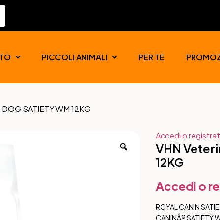
TO
PICCOLI ANIMALI
PER TE
PROMOZ
ion DOG SATIETY WM 12KG
Accedi o registrat
VHN Veteri
12KG
Accedi o re
ROYAL CANIN SATIE
CANINÂ® SATIETY W