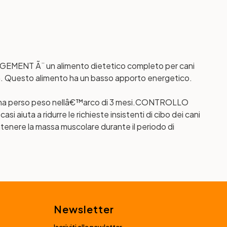
NT Ã¨ un alimento dietetico completo per cani
a. Questo alimento ha un basso apporto energetico.
ni ha perso peso nellâ€™arco di 3 mesi.
CONTROLLO
si aiuta a ridurre le richieste insistenti di cibo dei cani
tenere la massa muscolare durante il periodo di
Newsletter
Iscriviti alla newletter