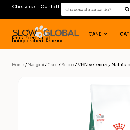
Chi siamo
Contatti
CANE
GAT
Best Friends of
Independent Stores
/
/
/
/ VHN Veterinary Nutrit
Home
Mangimi
Cane
Secco