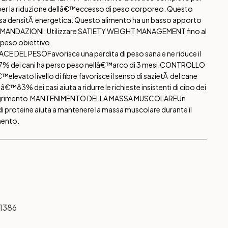
o per la riduzione dellâ€™eccesso di peso corporeo. Questo
sa densitÃ energetica. Questo alimento ha un basso apporto
MANDAZIONI: Utilizzare SATIETY WEIGHT MANAGEMENT fino al
peso obiettivo.
ACE DEL PESO
Favorisce una perdita di peso sana e ne riduce il
l 97% dei cani ha perso peso nellâ€™arco di 3 mesi.
CONTROLLO
™elevato livello di fibre favorisce il senso di sazietÃ del cane
ellâ€™83% dei casi aiuta a ridurre le richieste insistenti di cibo dei
agrimento.
MANTENIMENTO DELLA MASSA MUSCOLARE
Un
i proteine aiuta a mantenere la massa muscolare durante il
mento.
1386