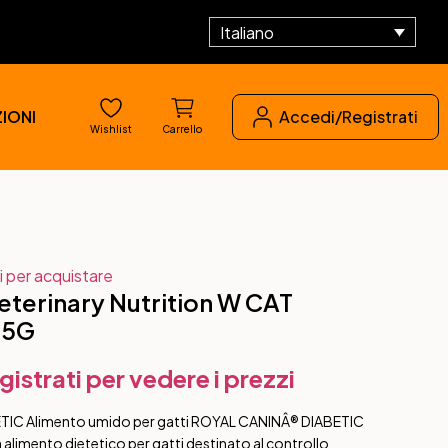
Italiano
IONI
Accedi/Registrati
Wishlist
Carrello
i per acquistare
terinary Nutrition W CAT
85G
gistrati per vedere i prezzi
TIC Alimento umido per gatti ROYAL CANINÂ® DIABETIC
un alimento dietetico per gatti destinato al controllo