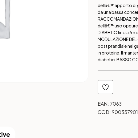
dellâ€™apporto di g
da una bassa concen
RACCOMANDAZIONI: Si
dellâ€™uso oppure pr
DIABETIC fino a 6 me
MODULAZIONE DEL
post prandiale nei ga
in proteine. Il mant
diabetici.
BASSO CO
EAN:
7063
COD:
900357901
tive