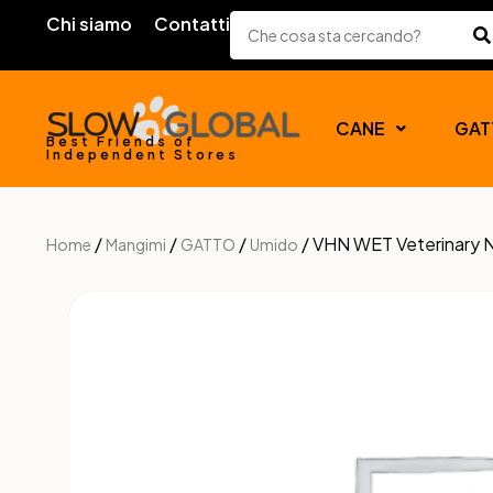
Chi siamo
Contatti
CANE
GAT
Best Friends of
Independent Stores
/
/
/
/ VHN WET Veterinary 
Home
Mangimi
GATTO
Umido