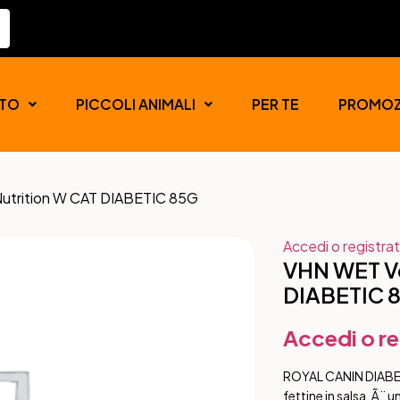
TO
PICCOLI ANIMALI
PER TE
PROMOZ
Nutrition W CAT DIABETIC 85G
Accedi o registrat
VHN WET Ve
DIABETIC 
Accedi o re
ROYAL CANIN DIABE
fettine in salsa, Ã¨ 