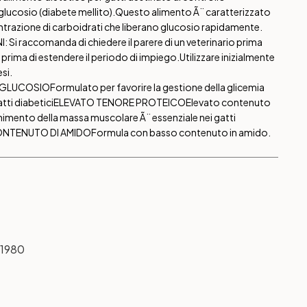
lucosio (diabete mellito).Questo alimento Ã¨ caratterizzato
trazione di carboidrati che liberano glucosio rapidamente.
 raccomanda di chiedere il parere di un veterinario prima
ima di estendere il periodo di impiego.Utilizzare inizialmente
si.
 GLUCOSIO
Formulato per favorire la gestione della glicemia
tti diabetici
ELEVATO TENORE PROTEICO
Elevato contenuto
enimento della massa muscolare Ã¨ essenziale nei gatti
NTENUTO DI AMIDO
Formula con basso contenuto in amido.
1980