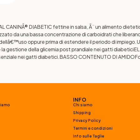
ANINÂ® DIABETIC fettine in salsa, Ã¨ un alimento dietetico
rizzato da una bassa concentrazione di carboidrati che lib
 dellâ€™uso oppure prima di estendere il periodo di impiego.Ut
la gestione della glicemia post prandiale nei gatti diabetici
EL
nziale nei gatti diabetici.
BASSO CONTENUTO DI AMIDO
Fo
INFO
siamo
Chi siamo
Shipping
Privacy Policy
Termini e condizioni
Info sulle Taglie