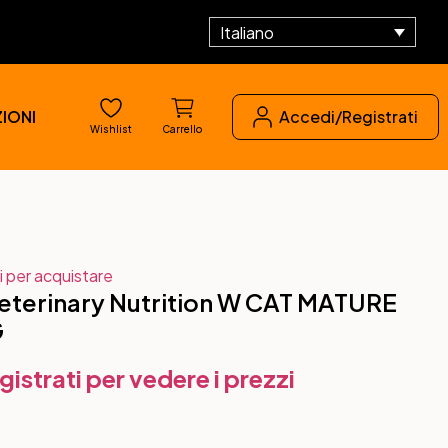
Italiano
IONI
Accedi/Registrati
Wishlist
Carrello
i per acquistare
terinary Nutrition W CAT MATURE
G
gistrati per vedere i prezzi