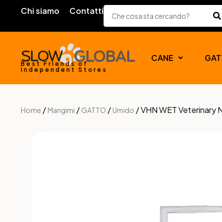
Chi siamo
Contatti
CANE
GAT
Best Friends of
Independent Stores
/
/
/
/ VHN WET Veterinary 
Home
Mangimi
GATTO
Umido