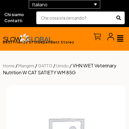
Italiano
Chi siamo
Contatti
Best Friends of Independent Stores
/
/
/
/ VHN WET Veterinary
Home
Mangimi
GATTO
Umido
Nutrition W CAT SATIETY WM 85G