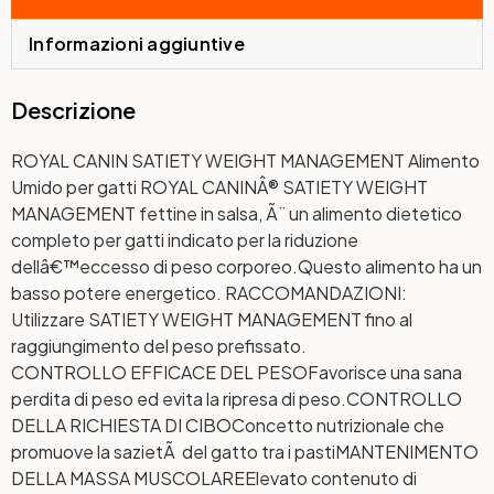
Informazioni aggiuntive
Descrizione
ROYAL CANIN SATIETY WEIGHT MANAGEMENT Alimento
Umido per gatti ROYAL CANINÂ® SATIETY WEIGHT
MANAGEMENT fettine in salsa, Ã¨ un alimento dietetico
completo per gatti indicato per la riduzione
dellâ€™eccesso di peso corporeo.Questo alimento ha un
basso potere energetico. RACCOMANDAZIONI:
Utilizzare SATIETY WEIGHT MANAGEMENT fino al
raggiungimento del peso prefissato.
CONTROLLO EFFICACE DEL PESO
Favorisce una sana
perdita di peso ed evita la ripresa di peso.
CONTROLLO
DELLA RICHIESTA DI CIBO
Concetto nutrizionale che
promuove la sazietÃ del gatto tra i pasti
MANTENIMENTO
DELLA MASSA MUSCOLARE
Elevato contenuto di