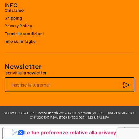
INFO
Chi siamo
Shipping
Privacy Policy
Termini e condizioni
Info sulle Taglie
Newsletter
Iscriviti alla newletter
Alternative:
SLOW GLOBAL SRL Corso Libertà 262 – 13100 Vercelli (VC) TEL. 0161 219438 – FAX.
0161 220542 P.IVA IT02684320027 – SDI USAL8PV
Le tue preferenze relative alla privacy