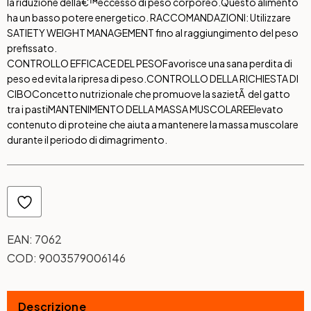
la riduzione dellâ€™eccesso di peso corporeo.Questo alimento
ha un basso potere energetico. RACCOMANDAZIONI: Utilizzare
SATIETY WEIGHT MANAGEMENT fino al raggiungimento del peso
prefissato.
CONTROLLO EFFICACE DEL PESO
Favorisce una sana perdita di
peso ed evita la ripresa di peso.
CONTROLLO DELLA RICHIESTA DI
CIBO
Concetto nutrizionale che promuove la sazietÃ del gatto
tra i pasti
MANTENIMENTO DELLA MASSA MUSCOLARE
Elevato
contenuto di proteine che aiuta a mantenere la massa muscolare
durante il periodo di dimagrimento.
EAN:
7062
COD:
9003579006146
Descrizione