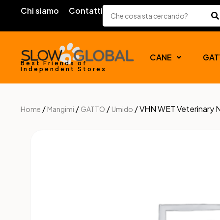
Chi siamo
Contatti
CANE
GAT
Best Friends of
Independent Stores
/
/
/
/ VHN WET Veterinary 
Home
Mangimi
GATTO
Umido