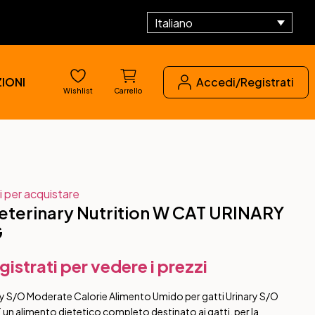
Italiano
IONI
Accedi/Registrati
Wishlist
Carrello
i per acquistare
terinary Nutrition W CAT URINARY
G
gistrati per vedere i prezzi
 S/O Moderate Calorie Alimento Umido per gatti Urinary S/O
un alimento dietetico completo destinato ai gatti, per la