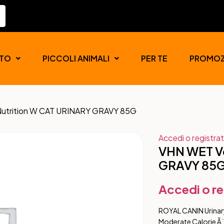
TO
PICCOLI ANIMALI
PER TE
PROMOZ
Nutrition W CAT URINARY GRAVY 85G
Accedi o registrat
VHN WET Ve
GRAVY 85
Accedi o re
ROYAL CANIN Urinary
Moderate Calorie Ã¨ 