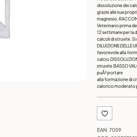
dissoluzione dei calco
grazie alle sue prop
magnesio. RACCOMAN
Veterinario prima 
12 settimane per la d
calcoli di struvite.
DILUIZIONE DELLE U
favorevole alla forma
calcio.
DISSOLUZION
struvite.
BASSO VAL
puÃ² portare
alla formazione di cri
calorico moderato p
EAN:
7059