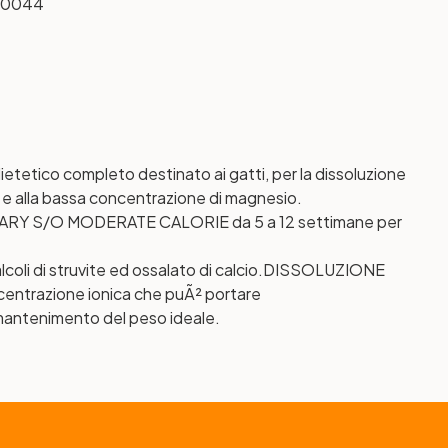
10044
tetico completo destinato ai gatti, per la dissoluzione
rina e alla bassa concentrazione di magnesio.
RINARY S/O MODERATE CALORIE da 5 a 12 settimane per
oli di struvite ed ossalato di calcio.
DISSOLUZIONE
ncentrazione ionica che puÃ² portare
mantenimento del peso ideale.