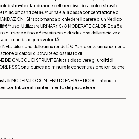
li di struvite e la riduzione delle recidive di calcoli di struvite
rietÃ acidificanti dellâ€™urina e alla bassa concentrazione di
DAZIONI: Si raccomanda di chiedere il parere di un Medico
dellâ€™uso. Utilizzare URINARY S/O MODERATE CALORIE da 5 a
issoluzione e fino a 6 mesi in caso di riduzione delle recidive di
 Si raccomanda acqua a volontÃ .
RINE
La diluizione delle urine rende lâ€™ambiente urinario meno
zione di calcoli di struvite ed ossalato di
E DEI CALCOLI DI STRUVITE
Aiuta a dissolvere gli uroliti di
ORE RSS
Contribuisce a diminuire la concentrazione ionica che
stalli.
MODERATO CONTENUTO ENERGETICO
Contenuto
er contribuire al mantenimento del peso ideale.