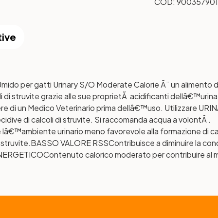
COD:
90035790
tive
o per gatti Urinary S/O Moderate Calorie Ã¨ un alimento die
lcoli di struvite grazie alle sue proprietÃ acidificanti dellâ€™u
e di un Medico Veterinario prima dellâ€™uso. Utilizzare U
recidive di calcoli di struvite. Si raccomanda acqua a volontÃ .
e lâ€™ambiente urinario meno favorevole alla formazione di calc
 struvite.
BASSO VALORE RSS
Contribuisce a diminuire la co
NERGETICO
Contenuto calorico moderato per contribuire al 