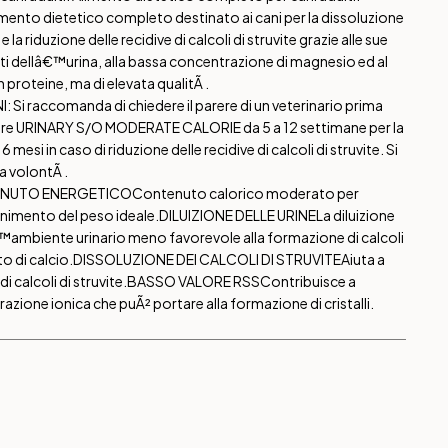
imento dietetico completo destinato ai cani per la dissoluzione
 e la riduzione delle recidive di calcoli di struvite grazie alle sue
ti dellâ€™urina, alla bassa concentrazione di magnesio ed al
 proteine, ma di elevata qualitÃ .
 raccomanda di chiedere il parere di un veterinario prima
are URINARY S/O MODERATE CALORIE da 5 a 12 settimane per la
6 mesi in caso di riduzione delle recidive di calcoli di struvite. Si
 volontÃ .
NUTO ENERGETICO
Contenuto calorico moderato per
enimento del peso ideale.
DILUIZIONE DELLE URINE
La diluizione
€™ambiente urinario meno favorevole alla formazione di calcoli
to di calcio.
DISSOLUZIONE DEI CALCOLI DI STRUVITE
Aiuta a
i calcoli di struvite.
BASSO VALORE RSS
Contribuisce a
azione ionica che puÃ² portare alla formazione di cristalli.