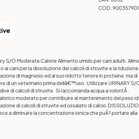
COD:
900357901
tive
O Moderate Calorie Alimento umido per cani adulti. Aliment
cani per la dissoluzione dei calcoli di struvite e la riduzione de
azione di magnesio ed al suo ridotto tenore in proteine, ma di 
e di un veterinario prima dellâ€™uso. Utilizzare URINARY S
idive di calcoli di struvite. Si raccomanda acqua a volontÃ .
lorico moderato per contribuire al mantenimento del peso id
one di calcoli di struvite ed ossalato di calcio.
DISSOLUZION
sce a diminuire la concentrazione ionica che puÃ² portare alla f