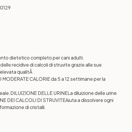
0129
o dietetico completo per cani adulti.
lle recidive di calcoli di struvite grazie alle sue
elevata qualitÃ .
/O MODERATE CALORIE da 5 a 12 settimane per la
eale.
DILUIZIONE DELLE URINE
La diluizione delle urine
E DEI CALCOLI DI STRUVITE
Aiuta a dissolvere ogni
ormazione di cristalli.