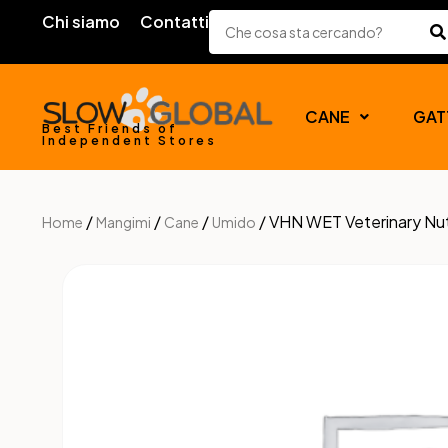
Chi siamo
Contatti
CANE
GAT
Best Friends of
Independent Stores
/
/
/
/ VHN WET Veterinary N
Home
Mangimi
Cane
Umido