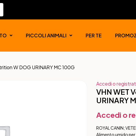
TO
PICCOLI ANIMALI
PER TE
PROMOZ
utrition W DOG URINARY MC 100G
Accedi o registrat
VHN WET Ve
URINARY M
Accedi o re
ROYAL CANIN; VETE
Alimento umido per c