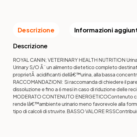
Descrizione
Informazioni aggiun
Descrizione
ROYAL CANIN; VETERINARY HEALTH NUTRITION Urinary S/
Urinary S/O Ã¨ un alimento dietetico completo destinato ai 
proprietÃ acidificanti dellâ€™urina, alla bassa concentr
RACCOMANDAZIONI: Si raccomanda di chiedere il parer
dissoluzione e fino a 6 mesi in caso di riduzione delle rec
MODERATO CONTENUTO ENERGETICO
Contenuto ca
rende lâ€™ambiente urinario meno favorevole alla formazi
tipo di calcoli di struvite.
BASSO VALORE RSS
Contribui