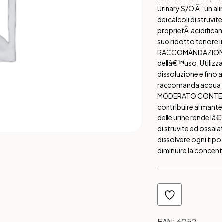
Urinary S/O Ã¨ un al
dei calcoli di struvite
proprietÃ acidifican
suo ridotto tenore in
RACCOMANDAZIONI: Si
dellâ€™uso. Utilizz
dissoluzione e fino a 
raccomanda acqua a
MODERATO CONTE
contribuire al mant
delle urine rende lâ
di struvite ed ossala
dissolvere ogni tipo d
diminuire la concentr
EAN:
6052