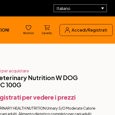
Italiano
IONI
Accedi/Registrati
Wishlist
Carrello
i per acquistare
terinary Nutrition W DOG
C 100G
gistrati per vedere i prezzi
RINARY HEALTH NUTRITION Urinary S/O Moderate Calorie
ani adulti. Alimento dietetico completo per cani adulti.