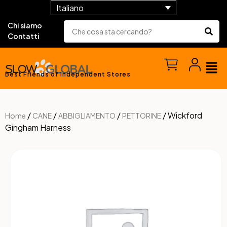
Italiano
Chi siamo
Contatti
Best Friends of Independent Stores
/
/
/
/ Wickford
Home
CANE
ABBIGLIAMENTO
PETTORINE
Gingham Harness