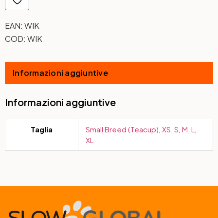
EAN:
WIK
COD:
WIK
Informazioni aggiuntive
Informazioni aggiuntive
Taglia
Small Breed (Teacup)
,
XS
,
S
,
M
,
L
,
XL